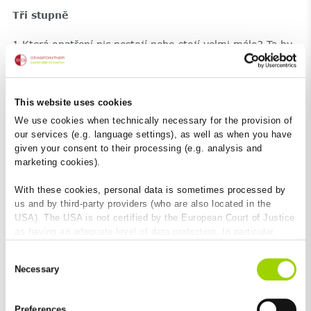
Tři stupně
1.Která opatření nic nestojí nebo stojí velmi málo? Ta by
měla být začleněna nejdřív. K překvapení většiny je právě
zde velké množství efektivních možností dosažitelných jen
změnou chování.
This website uses cookies
We use cookies when technically necessary for the provision of
Georg Spiekermann (Spolek pro ochranu klimatu
our services (e.g. language settings), as well as when you have
Rakousko):
given your consent to their processing (e.g. analysis and
marketing cookies).
With these cookies, personal data is sometimes processed by
us and by third-party providers (who are also located in the
USA). The USA is not certified by the European Court of Justice
as having an adequate level of data protection. In particular,
there is a risk that your data may be subject to access by US
Consent
authorities for control and monitoring purposes and that no
Necessary
Selection
effective legal remedies are available against this. By clicking
on "Allow cookies", you agree that cookies may be used by us
and by third-party providers (also in the USA). Except for the
Nejprve vytvoříme povědomí o problému a
Preferences