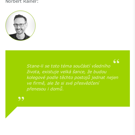
Norbert Rainer:
Stane-li se toto téma součástí všedního
života, existuje velká šance, že budou
kolegové podle těchto postojů jednat nejen
ve firmě, ale že si své přesvědčení
přenesou i domů.