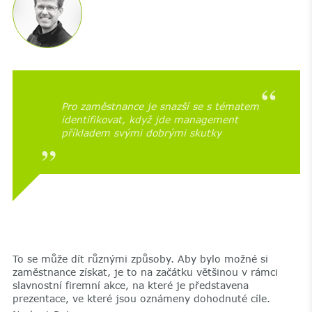
Pro zaměstnance je snazší se s tématem
identifikovat, když jde management
příkladem svými dobrými skutky
To se může dít různými způsoby. Aby bylo možné si
zaměstnance získat, je to na začátku většinou v rámci
slavnostní firemní akce, na které je představena
prezentace, ve které jsou oznámeny dohodnuté cíle.