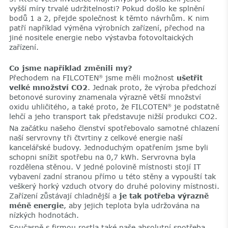
vyšší míry trvalé udržitelnosti? Pokud došlo ke splnění
bodů 1 a 2, přejde společnost k těmto návrhům. K nim
patří například výměna výrobních zařízení, přechod na
jiné nositele energie nebo výstavba fotovoltaických
zařízení.
Co jsme například změnili my?
Přechodem na FILCOTEN
jsme měli možnost
ušetřit
®
velké množství CO2
. Jednak proto, že výroba předchozí
betonové suroviny znamenala výrazně větší množství
oxidu uhličitého, a také proto, že FILCOTEN
je podstatně
®
lehčí a jeho transport tak představuje nižší produkci CO2.
Na začátku našeho členství spotřebovalo samotné chlazení
naší servrovny tři čtvrtiny z celkové energie naší
kancelářské budovy. Jednoduchým opatřením jsme byli
schopni snížit spotřebu na 0,7 kWh. Servrovna byla
rozdělena stěnou. V jedné polovině místnosti stojí IT
vybavení zadní stranou přímo u této stěny a vypouští tak
veškerý horký vzduch otvory do druhé poloviny místnosti.
Zařízení zůstávají chladnější a
je tak potřeba výrazně
méně energie
, aby jejich teplota byla udržována na
nízkých hodnotách.
Současně s firmou rostla také naše absolutní spotřeba