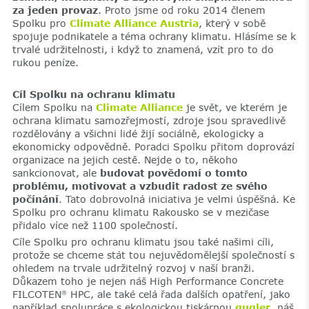
za jeden provaz
. Proto jsme od roku 2014 členem
Spolku pro
Climate Alliance Austria
, který v sobě
spojuje podnikatele a téma ochrany klimatu. Hlásíme se k
trvalé udržitelnosti, i když to znamená, vzít pro to do
rukou peníze.
Cíl Spolku na ochranu klimatu
Cílem Spolku na
Climate Alliance
je svět, ve kterém je
ochrana klimatu samozřejmostí, zdroje jsou spravedlivě
rozdělovány a všichni lidé žijí sociálně, ekologicky a
ekonomicky odpovědně. Poradci Spolku přitom doprovází
organizace na jejich cestě. Nejde o to, někoho
sankcionovat, ale
budovat povědomí o tomto
problému, motivovat a vzbudit radost ze svého
počínání
. Tato dobrovolná iniciativa je velmi úspěšná. Ke
Spolku pro ochranu klimatu Rakousko se v mezičase
přidalo více než 1100 společností.
Cíle Spolku pro ochranu klimatu jsou také našimi cíli,
protože se chceme stát tou nejuvědomělejší společností s
ohledem na trvale udržitelný rozvoj v naší branži.
Důkazem toho je nejen náš High Performance Concrete
FILCOTEN
HPC, ale také celá řada dalších opatření, jako
®
například spolupráce s ekologickou tiskárnou
gugler
, náš