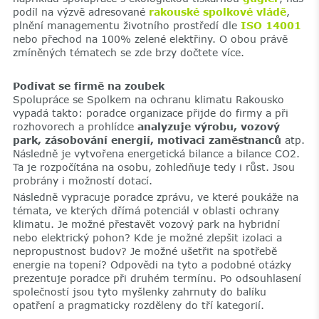
podíl na výzvě adresované
rakouské spolkové vládě
,
plnění managementu životního prostředí dle
ISO 14001
nebo přechod na 100% zelené elektřiny. O obou právě
zmíněných tématech se zde brzy dočtete více.
Podívat se firmě na zoubek
Spolupráce se Spolkem na ochranu klimatu Rakousko
vypadá takto: poradce organizace přijde do firmy a při
rozhovorech a prohlídce
analyzuje výrobu, vozový
park, zásobování energií, motivaci zaměstnanců
atp.
Následně je vytvořena energetická bilance a bilance CO2.
Ta je rozpočítána na osobu, zohledňuje tedy i růst. Jsou
probrány i možností dotací.
Následně vypracuje poradce zprávu, ve které poukáže na
témata, ve kterých dřímá potenciál v oblasti ochrany
klimatu. Je možné přestavět vozový park na hybridní
nebo elektrický pohon? Kde je možné zlepšit izolaci a
nepropustnost budov? Je možné ušetřit na spotřebě
energie na topení? Odpovědi na tyto a podobné otázky
prezentuje poradce při druhém termínu. Po odsouhlasení
společností jsou tyto myšlenky zahrnuty do balíku
opatření a pragmaticky rozděleny do tří kategorií.