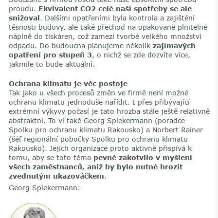
proudu.
Ekvivalent CO2 celé naší spotřeby se ale
snižoval
. Dalšími opatřeními byla kontrola a zajištění
těsnosti budovy, ale také přechod na opakovaně plnitelné
náplně do tiskáren, což zamezí tvorbě velkého množství
odpadu. Do budoucna plánujeme několik
zajímavých
opatření pro stupeň 3
, o nichž se zde dozvíte více,
jakmile to bude aktuální.
Ochrana klimatu je věc postoje
Tak jako u všech procesů změn ve firmě není možné
ochranu klimatu jednoduše nařídit. I přes přibývající
extrémní výkyvy počasí je tato hrozba stále ještě relativně
abstraktní. To ví také Georg Spiekermann (poradce
Spolku pro ochranu klimatu Rakousko) a Norbert Rainer
(šéf regionální pobočky Spolku pro ochranu klimatu
Rakousko). Jejich organizace proto aktivně přispívá k
tomu, aby se toto téma
pevně zakotvilo v myšlení
všech zaměstnanců, aniž by bylo nutné hrozit
zvednutým ukazováčkem
.
Georg Spiekermann: