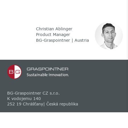
Christian Ablinger
Product Manager
BG-Graspointner | Austria
BG-Graspointner CZ s.r.o.
K vodojemu 140
252 19 Chrášťany| Česká republika
+420 602 655 457
office.cz@bg-graspointner.com