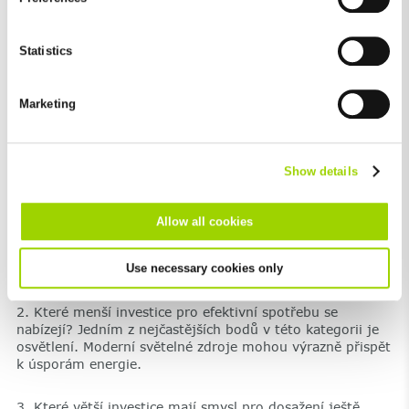
absolutely necessary cookies that serve the proper functioning
následně pak struktury a kompetence,
of the website and cannot be deselected, you can edit the
kterými dosáhneme změny chování.
individual cookies for each provider individually.
Statistics
You can revoke your consent at any time with effect for the
future in the "Cookie Policy" item in the footer of this website.
Marketing
Excluded from this are absolutely necessary cookies that
cannot be deselected.
Show details
Allow all cookies
K tomu patří například zcela jednoduché věci jako
aplikace pokynů pro nárazové větrání, odpojení žroutů
Use necessary cookies only
elektrického proudu, zavírání kyvadlových dveří atp.
2. Které menší investice pro efektivní spotřebu se
nabízejí? Jedním z nejčastějších bodů v této kategorii je
osvětlení. Moderní světelné zdroje mohou výrazně přispět
k úsporám energie.
3. Které větší investice mají smysl pro dosažení ještě