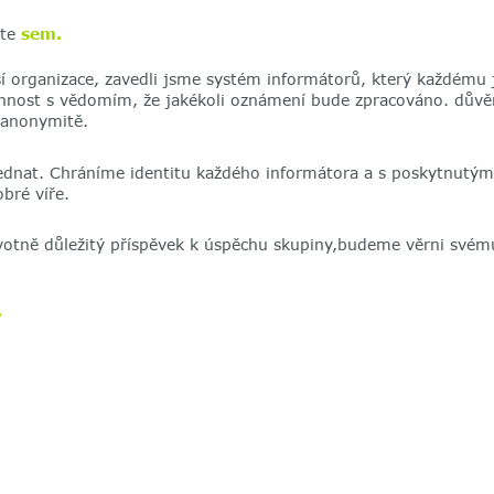
ěte
sem.
í organizace, zavedli jsme systém informátorů, který každému j
nnost s vědomím, že jakékoli oznámení bude zpracováno. důvěr
 anonymitě.
ednat. Chráníme identitu každého informátora a s poskytnutým
bré víře.
votně důležitý příspěvek k úspěchu skupiny,budeme věrni svému 
.