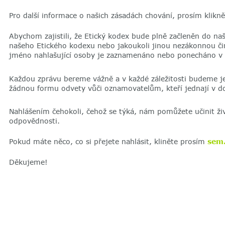
Pro další informace o našich zásadách chování, prosím klikn
Abychom zajistili, že Etický kodex bude plně začleněn do naš
našeho Etického kodexu nebo jakoukoli jinou nezákonnou či
jméno nahlašující osoby je zaznamenáno nebo ponecháno v
Každou zprávu bereme vážně a v každé záležitosti budeme j
žádnou formu odvety vůči oznamovatelům, kteří jednají v do
Nahlášením čehokoli, čehož se týká, nám pomůžete učinit ži
odpovědnosti.
Pokud máte něco, co si přejete nahlásit, kliněte prosím
sem
Děkujeme!