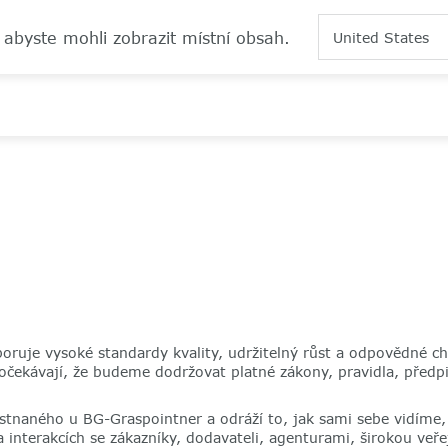
 abyste mohli zobrazit místní obsah.
United States
ruje vysoké standardy kvality, udržitelný růst a odpovědné cho
 očekávají, že budeme dodržovat platné zákony, pravidla, předpi
stnaného u BG-Graspointner a odráží to, jak sami sebe vidíme, 
a interakcích se zákazníky, dodavateli, agenturami, širokou veř