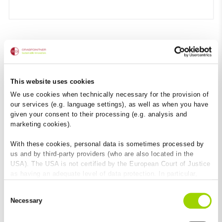
This website uses cookies
Odolný extrémním teplotám a UV záření
We use cookies when technically necessary for the provision of
our services (e.g. language settings), as well as when you have
Maximální odolnost vůči mrazu a rozmrazovacím
given your consent to their processing (e.g. analysis and
solím
marketing cookies).
odolný UV záření
With these cookies, personal data is sometimes processed by
us and by third-party providers (who are also located in the
USA). The USA is not certified by the European Court of Justice
as having an adequate level of data protection. In particular,
there is a risk that your data may be subject to access by US
Consent
authorities for control and monitoring purposes and that no
Necessary
Selection
effective legal remedies are available against this. By clicking
on "Allow cookies", you agree that cookies may be used by us