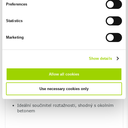
and by third-party providers (also in the USA). Except for the
Preferences
absolutely necessary cookies that serve the proper functioning
Ohnivzdornost
of the website and cannot be deselected, you can edit the
individual cookies for each provider individually.
Nehořlavý stavební materiál – Třída A1
Statistics
takže žádná škodlivost
You can revoke your consent at any time with effect for the
future in the "Cookie Policy" item in the footer of this website.
Marketing
Excluded from this are absolutely necessary cookies that
cannot be deselected.
Show details
Allow all cookies
Use necessary cookies only
Dokonale usazený v betonovém loži
Ideální součinitel roztažnosti, shodný s okolním
betonem