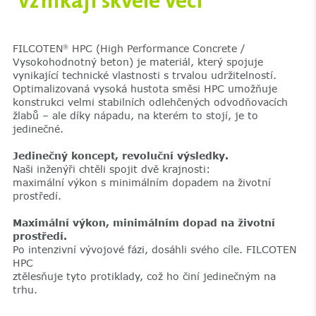
vznikají skvělé věci
FILCOTEN
HPC (High Performance Concrete /
®
Vysokohodnotný beton) je materiál, který spojuje
vynikající technické vlastnosti s trvalou udržitelností.
Optimalizovaná vysoká hustota směsi HPC umožňuje
konstrukci velmi stabilních odlehčených odvodňovacích
žlabů – ale díky nápadu, na kterém to stojí, je to
jedinečné.
Jedinečný koncept, revoluční výsledky.
Naši inženýři chtěli spojit dvě krajnosti:
maximální výkon s minimálním dopadem na životní
prostředí.
Maximální výkon, minimálním dopad na životní
prostředí.
Po intenzivní vývojové fázi, dosáhli svého cíle. FILCOTEN
HPC
ztělesňuje tyto protiklady, což ho činí jedinečným na
trhu.