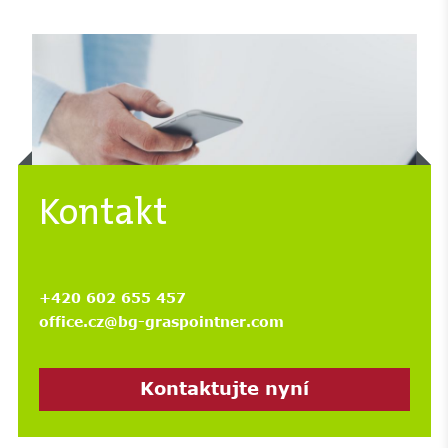
Kontakt
+420 602 655 457
office.cz@bg-graspointner.com
Kontaktujte nyní