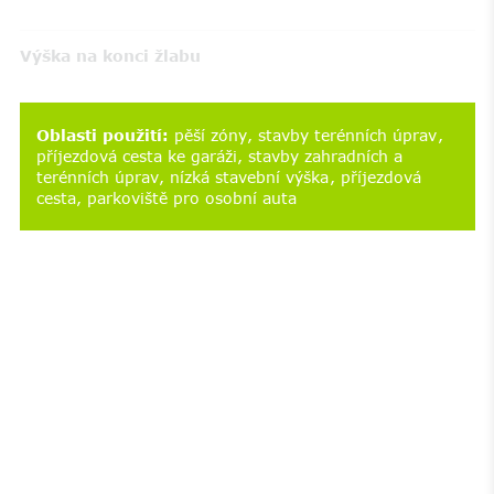
Výška na konci žlabu
Oblasti použití
:
pěší zóny
stavby terénních úprav
příjezdová cesta ke garáži
stavby zahradních a
terénních úprav
nízká stavební výška
příjezdová
cesta
parkoviště pro osobní auta