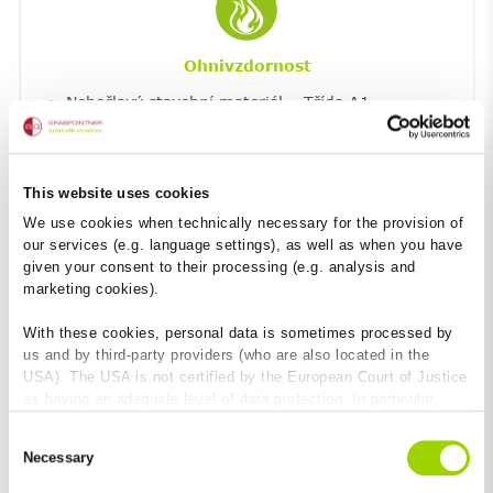
Ohnivzdornost
Nehořlavý stavební materiál – Třída A1
takže žádná škodlivost
This website uses cookies
We use cookies when technically necessary for the provision of
our services (e.g. language settings), as well as when you have
given your consent to their processing (e.g. analysis and
marketing cookies).
With these cookies, personal data is sometimes processed by
us and by third-party providers (who are also located in the
USA). The USA is not certified by the European Court of Justice
Dokonale usazený v betonovém loži
as having an adequate level of data protection. In particular,
there is a risk that your data may be subject to access by US
Ideální součinitel roztažnosti, shodný s okolním
Consent
authorities for control and monitoring purposes and that no
betonem
Necessary
Selection
effective legal remedies are available against this. By clicking
on "Allow cookies", you agree that cookies may be used by us