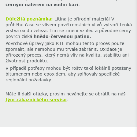
černým nátěrem na vodní bázi
.
Důležitá poznámka:
Litina je přírodní materiál V
průběhu času se vlivem povětrnostních vlivů vytvoří tenká
vrstva oxidu železa. Tím se změní vzhled a původně černý
povrch získá
hnědo-červenou patinu
.
‌Povrchové úpravy jako KTL mohou tento proces pouze
zpomalit, ale nemohou mu trvale zabránit.‌ Oxidace je
přirozený proces, který nemá vliv na kvalitu, stabilitu ani
životnost produktu.
V případě potřeby mohou být rošty také lokálně potaženy
bitumenem nebo epoxidem, aby splňovaly specifické
regionální požadavky.
Máte-li další otázky, prosím neváhejte se obrátit na náš
tým zákaznického servisu
.