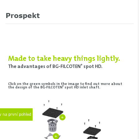
Prospekt
Made to take heavy things lightly.
The advantages of BG-FILCOTEN
spot HD.
®
Click on the green symbols in the image to find out more about
®
the design of the BG-FILCOTEN
spot HD inlet shaft.
 na první pohled
+
+