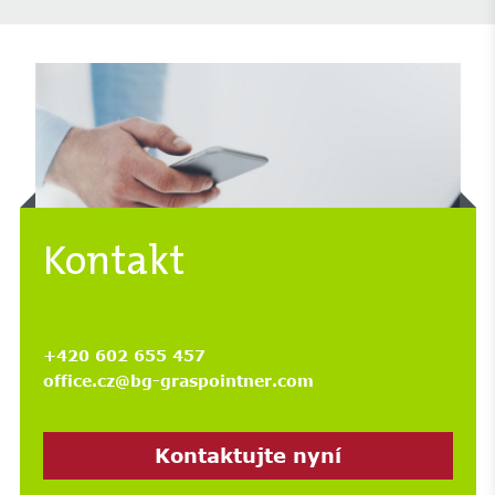
Kontakt
+420 602 655 457
office.cz@bg-graspointner.com
Kontaktujte nyní