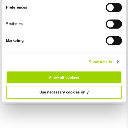
and by third-party providers (also in the USA). Except for the
Preferences
absolutely necessary cookies that serve the proper functioning
of the website and cannot be deselected, you can edit the
individual cookies for each provider individually.
Statistics
You can revoke your consent at any time with effect for the
future in the "Cookie Policy" item in the footer of this website.
Marketing
Excluded from this are absolutely necessary cookies that
cannot be deselected.
Vysoký odvodňovací výkon
Show details
Nízká nasákavost a pronikání vody
Hladký povrch žlabu přispívá k vysokému
Allow all cookies
odvodňovacímu výkonu a optimální samočistící
schopnosti
Use necessary cookies only