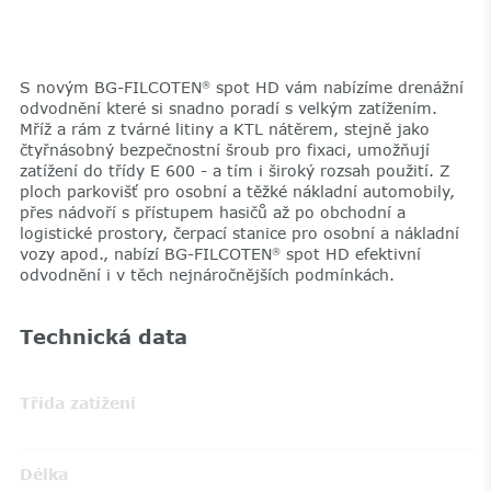
S novým BG-FILCOTEN
spot HD vám nabízíme drenážní
®
odvodnění které si snadno poradí s velkým zatížením.
Mříž a rám z tvárné litiny a KTL nátěrem, stejně jako
čtyřnásobný bezpečnostní šroub pro fixaci, umožňují
zatížení do třídy E 600 - a tím i široký rozsah použití. Z
ploch parkovišť pro osobní a těžké nákladní automobily,
přes nádvoří s přístupem hasičů až po obchodní a
logistické prostory, čerpací stanice pro osobní a nákladní
vozy apod., nabízí BG-FILCOTEN
spot HD efektivní
®
odvodnění i v těch nejnáročnějších podmínkách.
Technická data
Třída zatížení
Délka