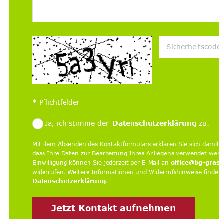
*
Pflichtfelder
Ja, ich stimme den
Datenschutzerklärung
zu.
Mit dem Absenden des Kontaktformulars erklären Sie sich damit
dass Ihre Daten zur Bearbeitung Ihres Anliegens verwendet wer
Einwilligung können Sie jederzeit per E-Mail an
office@bg-gra
widerrufen. Weitere Informationen und Widerrufshinweise finden
Datenschutzerklärung
.
Jetzt Kontakt aufnehmen