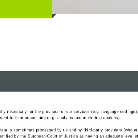
kenwelt
Produkte
Services
Entwässerungsrinnen
BG-Blog
y necessary for the provision of our services (e.g. language settings),
Bankettbefestigung
Service-Center
ent to their processing (e.g. analysis and marketing cookies).
Kabeltröge Bahn
Hydraulik
data is sometimes processed by us and by third-party providers (who ar
Anwendungen
Referenzen
ertified by the European Court of Justice as having an adequate level o