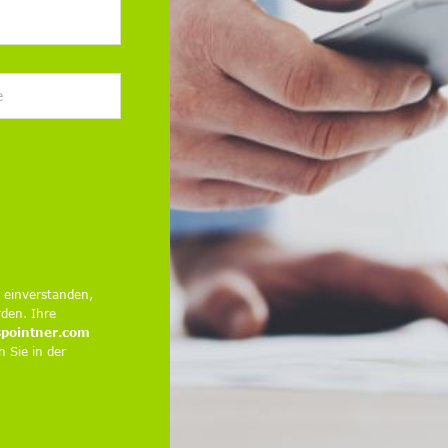
 einverstanden,
den. Ihre
spointner.com
 Sie in der