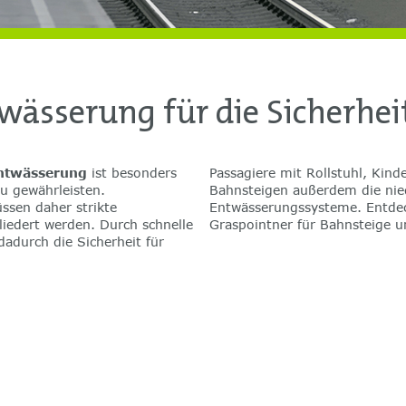
ässerung für die Sicherheit
ntwässerung
ist besonders
Passagiere mit Rollstuhl, Kin
u gewährleisten.
Bahnsteigen außerdem die nie
sen daher strikte
ssysteme. Entdecken Sie hier alle Entwässerungslösungen von BG-
liedert werden. Durch schnelle
Graspointner für Bahnsteige 
adurch die Sicherheit für