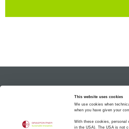
Produkt-Mar
This website uses cookies
BG-FILCOTEN
We use cookies when technicall
BG-CLASSIC
when you have given your cons
BG-FLEX
BG-Graspointner GmbH
Gessenschwandt 39
With these cookies, personal 
BG-ROAD
4882 Oberwang
in the USA). The USA is not c