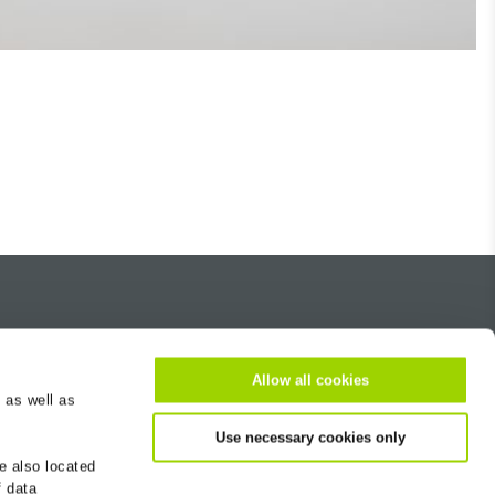
Über uns
Karriere
Allow all cookies
 as well as
Kontakt
Use necessary cookies only
Standortsuche
e also located
Newsletter
f data