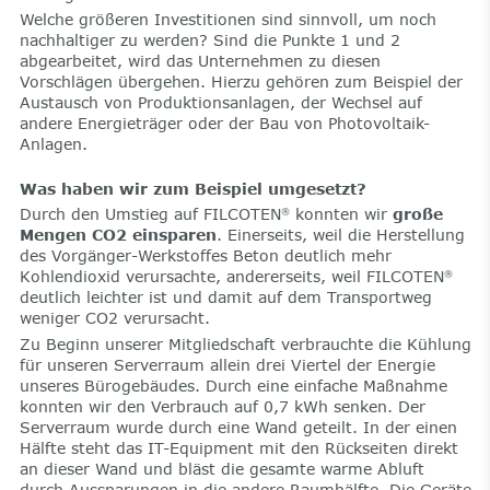
Welche größeren Investitionen sind sinnvoll, um noch
nachhaltiger zu werden? Sind die Punkte 1 und 2
abgearbeitet, wird das Unternehmen zu diesen
Vorschlägen übergehen. Hierzu gehören zum Beispiel der
Austausch von Produktionsanlagen, der Wechsel auf
andere Energieträger oder der Bau von Photovoltaik-
Anlagen.
Was haben wir zum Beispiel umgesetzt?
Durch den Umstieg auf FILCOTEN
konnten wir
große
®
Mengen CO2 einsparen
. Einerseits, weil die Herstellung
des Vorgänger-Werkstoffes Beton deutlich mehr
Kohlendioxid verursachte, andererseits, weil FILCOTEN
®
deutlich leichter ist und damit auf dem Transportweg
weniger CO2 verursacht.
Zu Beginn unserer Mitgliedschaft verbrauchte die Kühlung
für unseren Serverraum allein drei Viertel der Energie
unseres Bürogebäudes. Durch eine einfache Maßnahme
konnten wir den Verbrauch auf 0,7 kWh senken. Der
Serverraum wurde durch eine Wand geteilt. In der einen
Hälfte steht das IT-Equipment mit den Rückseiten direkt
an dieser Wand und bläst die gesamte warme Abluft
durch Aussparungen in die andere Raumhälfte. Die Geräte