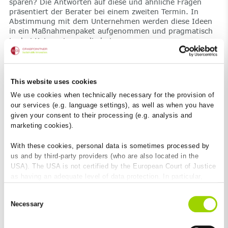
sparen? Die Antworten auf diese und ähnliche Fragen
präsentiert der Berater bei einem zweiten Termin. In
Abstimmung mit dem Unternehmen werden diese Ideen
in ein Maßnahmenpaket aufgenommen und pragmatisch
in drei Kategorien gegliedert.
Die drei Stufen
Welche Maßnahmen kosten nichts oder sehr wenig?
This website uses cookies
Diese sollten zuerst abgearbeitet werden. Zum
Erstaunen der meisten gibt es hier bereits eine große
We use cookies when technically necessary for the provision of
Vielzahl an effektiven Möglichkeiten durch
our services (e.g. language settings), as well as when you have
Verhaltensänderungen.
given your consent to their processing (e.g. analysis and
marketing cookies).
Georg Spiekermann (Klimabündnis Österreich):
With these cookies, personal data is sometimes processed by
us and by third-party providers (who are also located in the
USA). The USA is not certified by the European Court of Justice
as having an adequate level of data protection. In particular,
there is a risk that your data may be subject to access by US
Consent
authorities for control and monitoring purposes and that no
Necessary
Selection
effective legal remedies are available against this. By clicking
on "Allow cookies", you agree that cookies may be used by us
and by third-party providers (also in the USA). Except for the