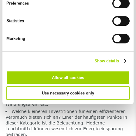
Preferences
absolutely necessary cookies that serve the proper functioning
of the website and cannot be deselected, you can edit the
Erst schafft man Problembewusstsein und
individual cookies for each provider individually.
anschließend Strukturen und
Statistics
Zuständigkeiten, die eine
You can revoke your consent at any time with effect for the
Verhaltensänderung bewirken.
future in the "Cookie Policy" item in the footer of this website.
Marketing
Excluded from this are absolutely necessary cookies that
cannot be deselected.
Show details
Allow all cookies
Dazu gehören zum Beispiel ganz einfache Dinge wie
das Anbringen von Hinweisen zu Stoßlüftung, dem
Use necessary cookies only
Abschalten von Stromfressern, dem Schließen von
Windfangtüren, etc.
Welche kleineren Investitionen für einen effizienteren
Verbrauch bieten sich an? Einer der häufigsten Punkte in
dieser Kategorie ist die Beleuchtung. Moderne
Leuchtmittel können wesentlich zur Energieeinsparung
beitragen.