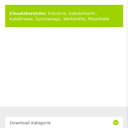
Einsatzbereiche
:
Industrie
Kabelschacht
Kabeltrasse
Sportanlage
Werkstätte
Messehalle
Download Kategorie