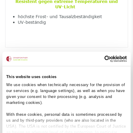
Resistent gegen extreme Temperaturen und
UV-Licht
höchste Frost- und Tausalzbeständigkeit
UV-beständig
This website uses cookies
We use cookies when technically necessary for the provision of
Feuerfest
our services (e.g. language settings), as well as when you have
given your consent to their processing (e.g. analysis and
Baustoff nicht brennbar – Klasse A1
marketing cookies).
dadurch keine gesundheitsschädliche
Rauchentwicklung
With these cookies, personal data is sometimes processed by
us and by third-party providers (who are also located in the
USA). The USA is not certified by the European Court of Justice
as having an adequate level of data protection. In particular,