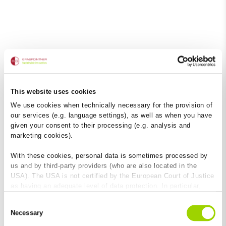
Holzhäuser
Lässt
nicht alt, sondern sehr
This website uses cookies
lange jung
aussehen.
We use cookies when technically necessary for the provision of
our services (e.g. language settings), as well as when you have
given your consent to their processing (e.g. analysis and
marketing cookies).
With these cookies, personal data is sometimes processed by
us and by third-party providers (who are also located in the
USA). The USA is not certified by the European Court of Justice
as having an adequate level of data protection. In particular,
there is a risk that your data may be subject to access by US
Consent
authorities for control and monitoring purposes and that no
Necessary
Selection
+
effective legal remedies are available against this. By clicking