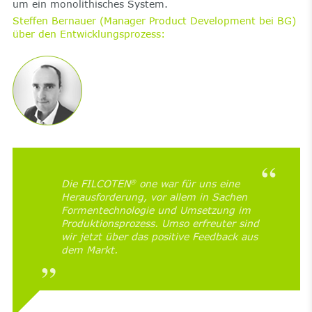
um ein monolithisches System.
Steffen Bernauer (Manager Product Development bei BG)
über den Entwicklungsprozess:
Die FILCOTEN
one war für uns eine
®
Herausforderung, vor allem in Sachen
Formentechnologie und Umsetzung im
Produktionsprozess. Umso erfreuter sind
wir jetzt über das positive Feedback aus
dem Markt.