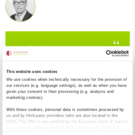
Wir möchten uns an unseren hohen
ökologischen Ansprüchen messen lassen.
Deshalb haben wir von unabhängiger Stelle
für die FILCOTEN
one eine Ökobilanz nach
®
anerkannten Richtlinien erstellen lassen
This website uses cookies
und stellen diese Daten auf Anfrage
We use cookies when technically necessary for the provision of
unseren Kunden bereit.
our services (e.g. language settings), as well as when you have
given your consent to their processing (e.g. analysis and
marketing cookies).
With these cookies, personal data is sometimes processed by
us and by third-party providers (who are also located in the
USA). The USA is not certified by the European Court of Justice
as having an adequate level of data protection. In particular,
there is a risk that your data may be subject to access by US