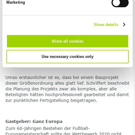
Marketing
Eine der größten Herausforderungen war
Excluded from this are absolutely necessary cookies that
sicherlich der Brandschutz. 65.000
cannot be deselected.
Menschen müssen das Stadion innerhalb
von 10 Minuten verlassen können.
Show details
Allow all cookies
Use necessary cookies only
Umso erstaunlicher ist es, dass bei einem Bauprojekt
dieser Größenordnung alles glatt lief. Schriffert beschreibt
die Planung des Projekts zwar als komplex, aber alle
Beteiligten hätten hochprofessionell gearbeitet und damit
zur pünktlichen Fertigstellung beigetragen.
Gastgeber: Ganz Europa
Zum 60-jährigen Bestehen der Fußball-
Europameisterschaft sollte der Wettbewerb 2020 nicht