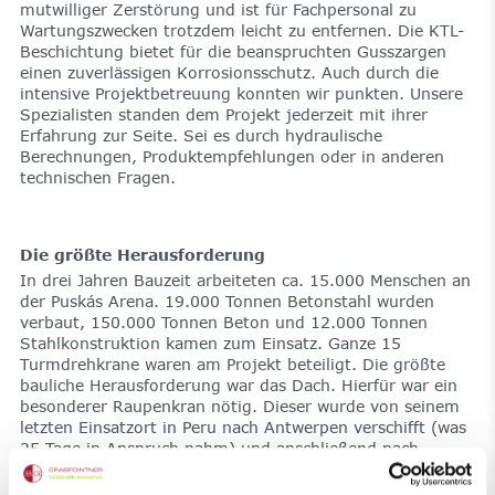
mutwilliger Zerstörung und ist für Fachpersonal zu
Wartungszwecken trotzdem leicht zu entfernen. Die KTL-
Beschichtung bietet für die beanspruchten Gusszargen
einen zuverlässigen Korrosionsschutz. Auch durch die
intensive Projektbetreuung konnten wir punkten. Unsere
Spezialisten standen dem Projekt jederzeit mit ihrer
Erfahrung zur Seite. Sei es durch hydraulische
Berechnungen, Produktempfehlungen oder in anderen
technischen Fragen.
Die größte Herausforderung
In drei Jahren Bauzeit arbeiteten ca. 15.000 Menschen an
der Puskás Arena. 19.000 Tonnen Betonstahl wurden
verbaut, 150.000 Tonnen Beton und 12.000 Tonnen
Stahlkonstruktion kamen zum Einsatz. Ganze 15
Turmdrehkrane waren am Projekt beteiligt. Die größte
bauliche Herausforderung war das Dach. Hierfür war ein
besonderer Raupenkran nötig. Dieser wurde von seinem
letzten Einsatzort in Peru nach Antwerpen verschifft (was
25 Tage in Anspruch nahm) und anschließend nach
Budapest gefahren. Allein der Aufbau vor Ort dauerte
zwei Wochen. Doch der Kran konnte pünktlich seine