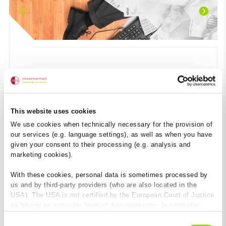
This website uses cookies
We use cookies when technically necessary for the provision of
our services (e.g. language settings), as well as when you have
given your consent to their processing (e.g. analysis and
marketing cookies).
Das muss einfacher werden
With these cookies, personal data is sometimes processed by
us and by third-party providers (who are also located in the
Als Partner von Planern und Architekten unterstützen wir
jede Maßnahme, die die Planung und Ausführung von
USA). The USA is not certified by the European Court of Justice
Bauwerken vereinfacht. BIM (Building Information
as having an adequate level of data protection. In particular,
Modeling) hat genau dieses Potenzial. In der Theorie soll
there is a risk that your data may be subject to access by US
Consent
BIM ermöglichen, die relevanten technischen Daten aller
authorities for control and monitoring purposes and that no