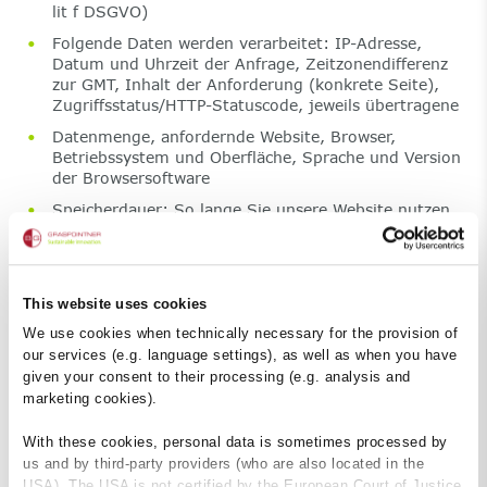
lit f DSGVO)
Folgende Daten werden verarbeitet: IP-Adresse,
Datum und Uhrzeit der Anfrage, Zeitzonendifferenz
zur GMT, Inhalt der Anforderung (konkrete Seite),
Zugriffsstatus/HTTP-Statuscode, jeweils übertragene
Datenmenge, anfordernde Website, Browser,
Betriebssystem und Oberfläche, Sprache und Version
der Browsersoftware
Speicherdauer: So lange Sie unsere Website nutzen.
Empfänger/Empfängerkategorien: keine
3.2. Elektronische Kontaktanfragen über die
This website uses cookies
Website
We use cookies when technically necessary for the provision of
Zweck: Bearbeitung von Kontaktanfragen über E-Mail
our services (e.g. language settings), as well as when you have
oder das Website-Kontaktformular.
given your consent to their processing (e.g. analysis and
Rechtsgrundlage: Erfüllung eines Vertrags, zur
marketing cookies).
Durchführung vorvertraglicher Maßnahmen
erforderlich (Art 6 Abs 1 lit b DSGVO), berechtigtes
With these cookies, personal data is sometimes processed by
Interesse (Art 6 Abs 1 lit f DSGVO)
us and by third-party providers (who are also located in the
Folgende Daten werden verarbeitet: Stammdaten,
USA). The USA is not certified by the European Court of Justice