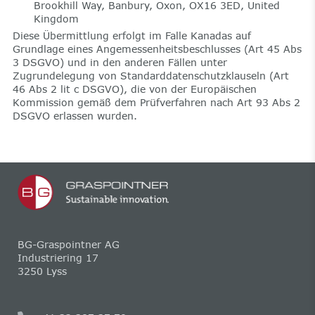
Brookhill Way, Banbury, Oxon, OX16 3ED, United
Kingdom
Diese Übermittlung erfolgt im Falle Kanadas auf
Grundlage eines Angemessenheitsbeschlusses (Art 45 Abs
3 DSGVO) und in den anderen Fällen unter
Zugrundelegung von Standarddatenschutzklauseln (Art
46 Abs 2 lit c DSGVO), die von der Europäischen
Kommission gemäß dem Prüfverfahren nach Art 93 Abs 2
DSGVO erlassen wurden.
BG-Graspointner AG
Industriering 17
3250 Lyss