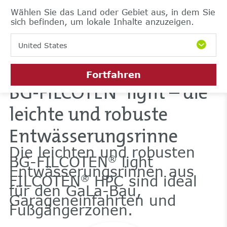
Wählen Sie das Land oder Gebiet aus, in dem Sie
sich befinden, um lokale Inhalte anzuzeigen.
United States
Fortfahren
BG-FILCOTEN
light – die
®
leichte und robuste
Entwässerungsrinne
Die leichten und robusten
BG-FILCOTEN
light
®
Entwässerungsrinnen aus
FILCOTEN
HPC sind ideal
®
für den GaLa-Bau,
Garageneinfahrten und
Fußgängerzonen.