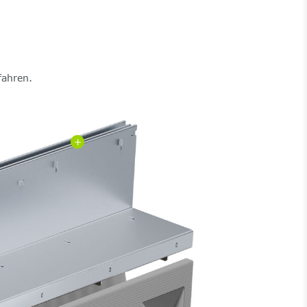
fahren.
+