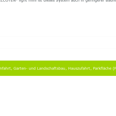
-FILCOTEN
light mini ist dieses System auch in geringerer Bauhö
nfahrt
Garten- und Landschaftsbau
Hauszufahrt
Parkfläche (