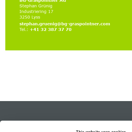
BG-Graspointner AG
Stephan Grünig
Industriering 17
3250 Lyss
stephan.gruenig@bg-graspointner.com
Tel.:
+41 32 387 37 70
Produkt-Mar
This website uses cookies