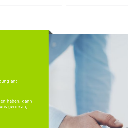
rbung an:
llen haben, dann
uns gerne an,