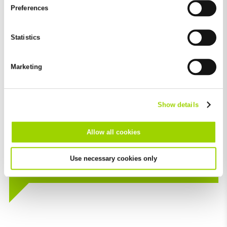
and by third-party providers (also in the USA). Except for the
Preferences
absolutely necessary cookies that serve the proper functioning
of the website and cannot be deselected, you can edit the
individual cookies for each provider individually.
Statistics
You can revoke your consent at any time with effect for the
future in the "Cookie Policy" item in the footer of this website.
Marketing
Excluded from this are absolutely necessary cookies that
cannot be deselected.
Uns hat von Anfang an der ausgewogene
Show details
Fokus auf die 3 Ps begeistert: Produkte,
Prozesse und Personen. Dieser
Allow all cookies
ganzheitliche Blick auf die Branche und
ihre Auswirkungen ist genau das, was uns
interessiert.
Use necessary cookies only