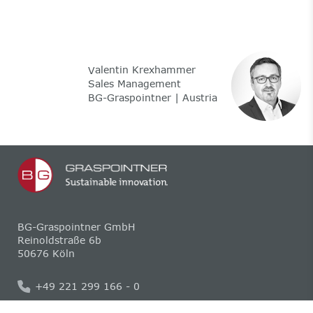
alentin Krexhammer
V
Sales Management
BG-Graspointner | Austria
BG-Graspointner GmbH
Reinoldstraße 6b
50676 Köln
+49 221 299 166 - 0
sales.de@bg-graspointner.com