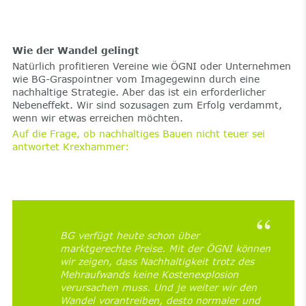
Wie der Wandel gelingt
Natürlich profitieren Vereine wie ÖGNI oder Unternehmen
wie BG-Graspointner vom Imagegewinn durch eine
nachhaltige Strategie. Aber das ist ein erforderlicher
Nebeneffekt. Wir sind sozusagen zum Erfolg verdammt,
wenn wir etwas erreichen möchten.
Auf die Frage, ob nachhaltiges Bauen nicht teuer sei
antwortet Krexhammer:
BG verfügt heute schon über
marktgerechte Preise. Mit der ÖGNI können
wir zeigen, dass Nachhaltigkeit trotz des
Mehraufwands keine Kostenexplosion
verursachen muss. Und je weiter wir den
Wandel vorantreiben, desto normaler und