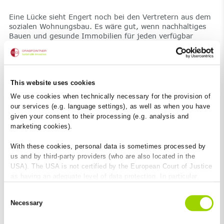
Eine Lücke sieht Engert noch bei den Vertretern aus dem
sozialen Wohnungsbau. Es wäre gut, wenn nachhaltiges
Bauen und gesunde Immobilien für jeden verfügbar
wären.
Immer in Bewegung
Innerhalb der ÖGNI ist viel in Bewegung. Die Auditoren
This website uses cookies
besuchen regelmäßig Weiterbildungen an Universitäten
We use cookies when technically necessary for the provision of
und der Verein
aktualisiert kontinuierlich
die
our services (e.g. language settings), as well as when you have
Zertifizierungssysteme oder erarbeitet Positionspapiere.
given your consent to their processing (e.g. analysis and
Es entstehen Arbeitsgruppen, die sich intensiv mit
marketing cookies).
Zukunftsthemen wie Smart Cities oder sozialer
Nachhaltigkeit beschäftigen. Dazu werden immer wieder
With these cookies, personal data is sometimes processed by
externe Branchenexperten
eingeladen. Das gewonnene
Wissen dieser dynamischen und ergebnisorientierten
us and by third-party providers (who are also located in the
Prozesse teilt die ÖGNI mit der Öffentlichkeit.
USA). The USA is not certified by the European Court of Justice
as having an adequate level of data protection. In particular,
there is a risk that your data may be subject to access by US
Warum finden wir ÖGNI gut?
Consent
authorities for control and monitoring purposes and that no
BG-Graspointner ist seit November 2017 Mitglied bei der
Necessary
Selection
effective legal remedies are available against this. By clicking
ÖGNI.
Valentin Krexhammer, Verkaufsleitung Österreich
on "Allow cookies", you agree that cookies may be used by us
bei BG-Graspointner begründet die Mitgliedschaft so: