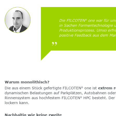
Die FILCOTEN
one war für uns
®
in Sachen Formentechnologie 
Produktionsprozess. Umso erfre
positive Feedback aus dem Mar
Warum monolithisch?
Die aus einem Stück gefertigte FILCOTEN
one ist
extrem r
®
dynamischen Belastungen auf Parkplätzen, Autobahnen oder 
Rinnensystem aus hochfestem FILCOTEN
HPC besteht. Der 
®
lockern kann.
Nachhaltig wie keine zweite