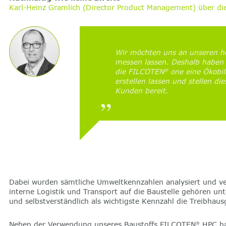
Karl-Heinz Gramlich (Director Product Management) über d
Wir möchten uns an unseren h
messen lassen. Deshalb haben 
die FILCOTEN
one eine Ökobil
®
erstellen lassen und stellen d
Kunden bereit.
Dabei wurden sämtliche Umweltkennzahlen analysiert und veri
interne Logistik und Transport auf die Baustelle gehören u
und selbstverständlich als wichtigste Kennzahl die Treibhau
Neben der Verwendung unseres Baustoffs FILCOTEN
HPC ha
®