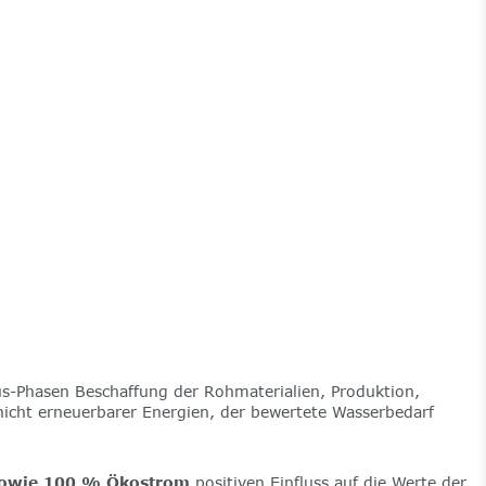
lus-Phasen Beschaffung der Rohmaterialien, Produktion,
nicht erneuerbarer Energien, der bewertete Wasserbedarf
 sowie 100 % Ökostrom
positiven Einfluss auf die Werte der