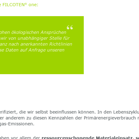
ie FILCOTEN
one:
®
ohen ökologischen Ansprüchen
wir von unabhängiger Stelle für
anz nach anerkannten Richtlinien
iese Daten auf Anfrage unseren
fiziert, die wir selbst beeinflussen können. In den Lebenszyk
nter anderem zu diesen Kennzahlen der Primärenergieverbrauch 
sgas-Emissionen.
ben vor allem der
ressourcenschonende Materialeinsatz,