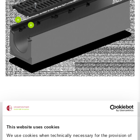
+
+
Sicherer Halt für den Rost.
This website uses cookies
We use cookies when technically necessary for the provision of
Das innovative Schnellverschluss-System ermöglicht eine