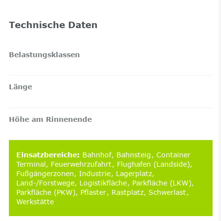
Technische Daten
Belastungsklassen
Länge
Höhe am Rinnenende
Einsatzbereiche
:
Bahnhof
Bahnsteig
Container
Terminal
Feuerwehrzufahrt
Flughafen (Landside)
Fußgängerzonen
Industrie
Lagerplatz
Land-/Forstwege
Logistikfläche
Parkfläche (LKW)
Parkfläche (PKW)
Pflaster
Rastplatz
Schwerlast
Werkstätte