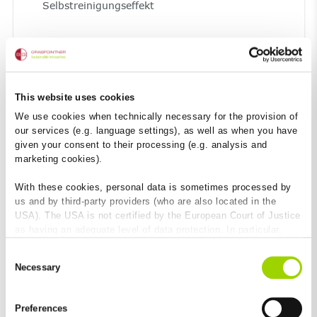
Selbstreinigungseffekt
This website uses cookies
We use cookies when technically necessary for the provision of
our services (e.g. language settings), as well as when you have
given your consent to their processing (e.g. analysis and
Resistent gegen extreme Temperaturen und
marketing cookies).
UV-Licht
With these cookies, personal data is sometimes processed by
höchste Frost- und Tausalzbeständigkeit
us and by third-party providers (who are also located in the
UV-beständig
USA). The USA is not certified by the European Court of Justice
as having an adequate level of data protection. In particular,
there is a risk that your data may be subject to access by US
Consent
authorities for control and monitoring purposes and that no
Necessary
Selection
effective legal remedies are available against this. By clicking
on "Allow cookies", you agree that cookies may be used by us
and by third-party providers (also in the USA). Except for the
Preferences
absolutely necessary cookies that serve the proper functioning