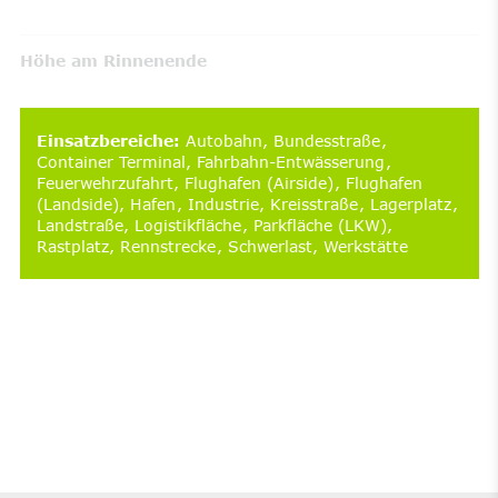
Höhe am Rinnenende
Einsatzbereiche
:
Autobahn
Bundesstraße
Container Terminal
Fahrbahn-Entwässerung
Feuerwehrzufahrt
Flughafen (Airside)
Flughafen
(Landside)
Hafen
Industrie
Kreisstraße
Lagerplatz
Landstraße
Logistikfläche
Parkfläche (LKW)
Rastplatz
Rennstrecke
Schwerlast
Werkstätte