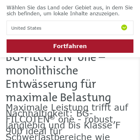
Wählen Sie das Land oder Gebiet aus, in dem Sie
sich befinden, um lokale Inhalte anzuzeigen.
United States
Fortfahren
BG-FILCOTEN
one –
®
monolithische
Entwässerung für
maximale Belastung
Maximale Leistung trifft auf
Nachhaltigkeit: BG-
FILCOTEN
one - robust,
®
langlebig und bis Klasse F
900 ideal für
Schwerlastbereiche wie