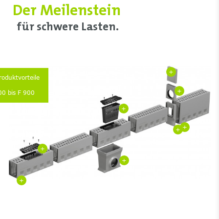
Der Meilenstein
für schwere Lasten.
+
Produktvorteile
+
00 bis F 900
+
+
+
+
+
+