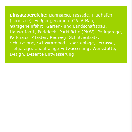
Einsatzbereiche
:
Bahnsteig
Fassade
Flughafen
(Landside)
Fußgängerzonen
GALA Bau
Garageneinfahrt
Garten- und Landschaftsbau
Hauszufahrt
Parkdeck
Parkfläche (PKW)
Parkgarage
Parkhaus
Pflaster
Radweg
Schlitzaufsatz
Schlitzrinne
Schwimmbad
Sportanlage
Terrasse
Tiefgarage
Unauffällige Entwässerung
Werkstätte
Design
Dezente Entwässerung