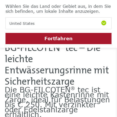
Wählen Sie das Land oder Gebiet aus, in dem Sie
sich befinden, um lokale Inhalte anzuzeigen.
United States
Fortfahren
BG-FILCOTEN
tec – Die
®
leichte
Entwässerungsrinne mit
Sicherheitszarge
Die BG-FILCOTEN
tec ist
®
eine leichte Kastenrinne mit
Zarge, ideal für Belastungen
bis C 250. Mit verzinkter
oder Edelstahlzarge
erhältlich.