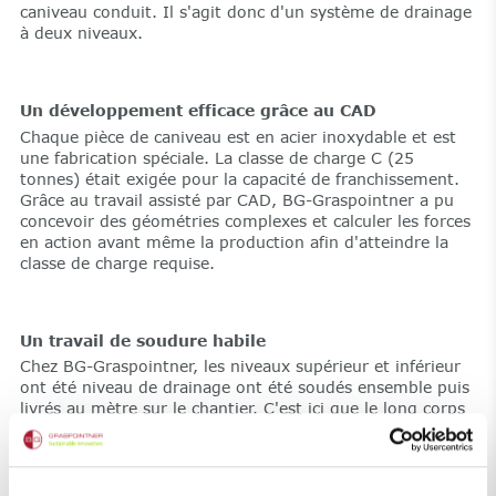
caniveau conduit. Il s'agit donc d'un système de drainage
à deux niveaux.
Un développement efficace grâce au CAD
Chaque pièce de caniveau est en acier inoxydable et est
une fabrication spéciale. La classe de charge C (25
tonnes) était exigée pour la capacité de franchissement.
Grâce au travail assisté par CAD, BG-Graspointner a pu
concevoir des géométries complexes et calculer les forces
en action avant même la production afin d'atteindre la
classe de charge requise.
Un travail de soudure habile
Chez BG-Graspointner, les niveaux supérieur et inférieur
ont été niveau de drainage ont été soudés ensemble puis
livrés au mètre sur le chantier. C'est ici que le long corps
du caniveau a été créé petit à petit à partir des pièces
détachées lors d'autres travaux de soudure. Afin d'éviter
toute corrosion les soudures doivent être décapées. En
usine, cela se fait par exemple avec de l'acide nitrique.