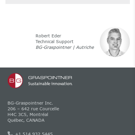
Robert Eder
Technical Support
BG-Graspointner | Autriche
BG-Graspointner Inc.
206 – 642 rue Courcelle
H4C 3C5, Montréal
Québec, CANADA
+1 514 932 5445