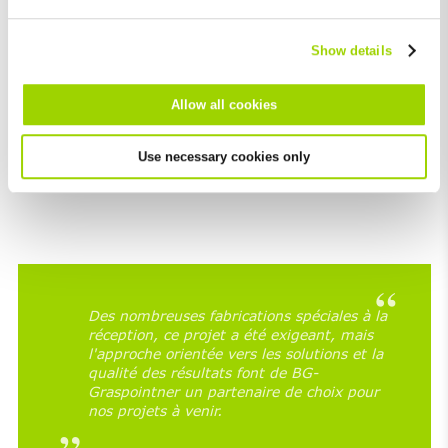
en juin les premiers tests de résistance Les prototypes
cannot be deselected.
ont été validés en août et livrés en septembre. Dans
l'ensemble, il a fallu du temps pour développer les
Show details
nombreuses pièces spéciales jusqu'à la livraison, soit six
semaines. Une vitesse qui nous a même surpris.
Allow all cookies
Client satisfait
Notre client, Gerald Berndl, de l'entreprise de
Use necessary cookies only
construction Swietelsky, s'est également montré très
satisfait:
Des nombreuses fabrications spéciales à la
réception, ce projet a été exigeant, mais
l'approche orientée vers les solutions et la
qualité des résultats font de BG-
Graspointner un partenaire de choix pour
nos projets à venir.