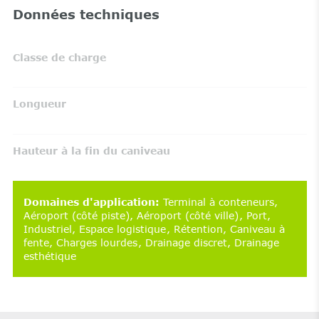
Données techniques
Classe de charge
Longueur
Hauteur à la fin du caniveau
Domaines d'application
:
Terminal à conteneurs
Aéroport (côté piste)
Aéroport (côté ville)
Port
Industriel
Espace logistique
Rétention
Caniveau à
fente
Charges lourdes
Drainage discret
Drainage
esthétique