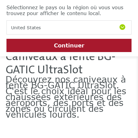
Sélectionnez le pays ou la région où vous vous
trouvez pour afficher le contenu local.
United States
Continuer
Caniveaux à fente BG-
GATIC UltraSlot
Découvrez nos caniveaux à
fente BG-GATIC UltraSlot.
C'est le choix idéal pour les
chaussées extérieures des
aéroports, des ports et des
zones où circulent des
véhicules lourds.