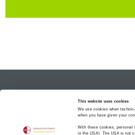
Marques de 
This website uses cookies
BG-FILCOTEN
We use cookies when technicall
BG-CLASSIC
when you have given your cons
BG-FLEX
BG-Graspointner AG
Industriering 17
With these cookies, personal 
BG-ROAD
3250 Lyss
in the USA). The USA is not c