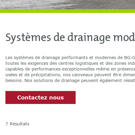
Systèmes de drainage moder
Les systèmes de drainage performants et modernes de BG-G
élevées et répétées exercées par les camions, y compris les fo
toutes les exigences des centres logistiques et des zones indus
dans les endroits à forte circulation. Découvrez ici notre 
capables de performances exceptionnelles même en présence
usées et de précipitations, nos caniveaux peuvent être dim
besoins. Nos solutions de drainage peuvent également résis
Contactez nous
7
Résultats