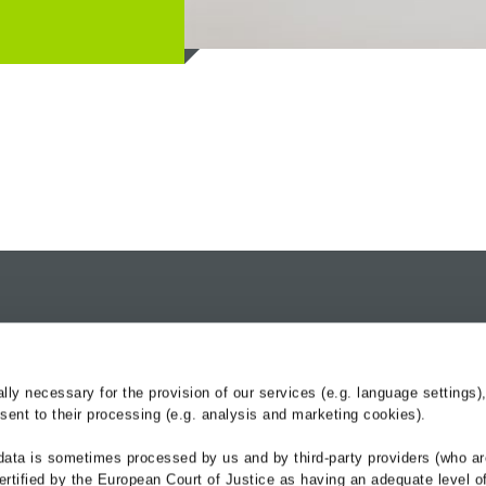
produits
Produits
Services
Caniveaux de drainage
BG-Blog
y necessary for the provision of our services (e.g. language settings),
Fixation des banquettes
Centre de serv
ent to their processing (e.g. analysis and marketing cookies).
Bacs à câbles chemin de fer
Hydraulique
data is sometimes processed by us and by third-party providers (who ar
Références
ertified by the European Court of Justice as having an adequate level o