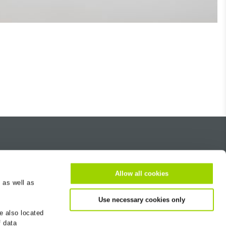
À propos de nous
Carrière
Allow all cookies
 as well as
ice
Contact
Use necessary cookies only
Recherche de sites
e also located
Bulletin d'information
f data