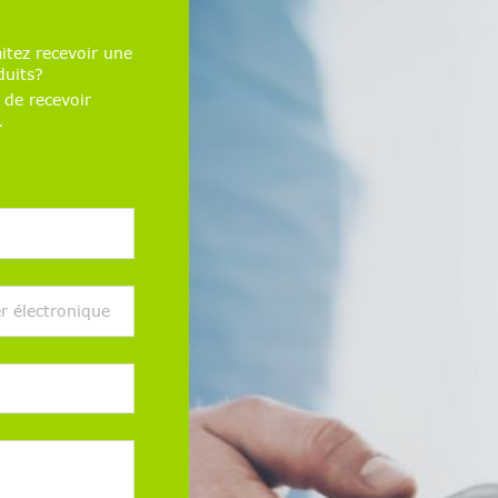
itez recevoir une
duits?
 de recevoir
.