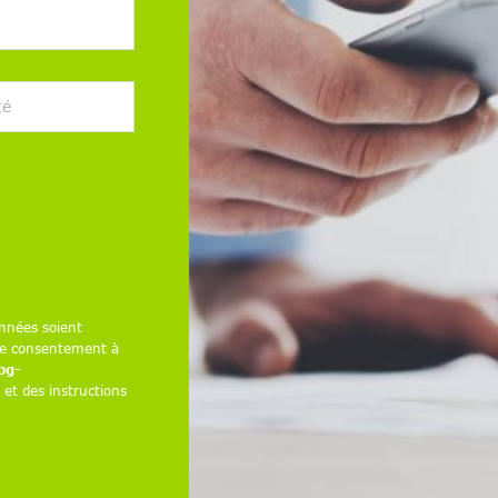
nnées soient
tre consentement à
bg-
et des instructions