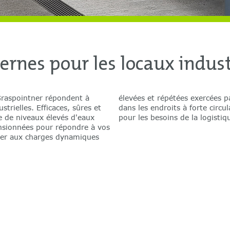
nes pour les locaux industr
raspointner répondent à
rces de cisaillement, même
trielles. Efficaces, sûres et
gamme de caniveaux éprouvés
 de niveaux élevés d'eaux
pour les besoins de la logist
ensionnées pour répondre à vos
ter aux charges dynamiques