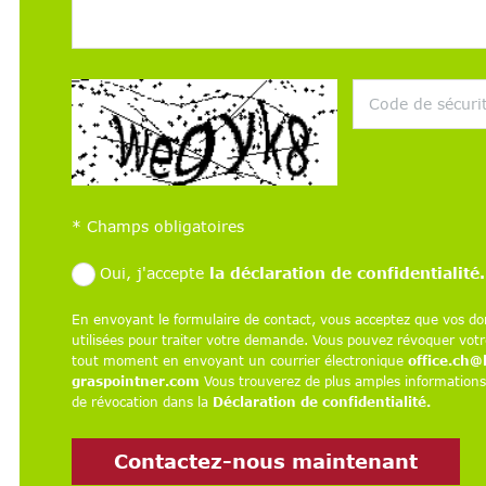
*
Champs obligatoires
Oui, j'accepte
la déclaration de confidentialité.
En envoyant le formulaire de contact, vous acceptez que vos do
utilisées pour traiter votre demande. Vous pouvez révoquer vo
tout moment en envoyant un courrier électronique
office.ch@
graspointner.com
Vous trouverez de plus amples informations 
de révocation dans la
Déclaration de confidentialité.
Contactez-nous maintenant