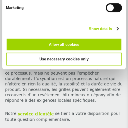
future in the "Cookie Policy" item in the footer of this website.
Marketing
Excluded from this are absolutely necessary cookies that
De manière standard, nos grilles en fonte sont livrées
cannot be deselected.
avec
une peinture noire à base d'eau.
Show details
Remarque importante:
‌La fonte est issue de ressources
naturelles. Sous l’effet des intempéries, elle développe
progressivement une fine couche d’oxyde de fer qui
Allow all cookies
constitue une protection. Cela modifie l'aspect visuel et la
surface initialement noire prend une
patine brun-
Use necessary cookies only
rougeâtre.
Les revêtements tels que le KTL ne peuvent que ralentir
ce processus, mais ne peuvent pas l'empêcher
durablement. L'oxydation est un processus naturel qui
n'altère en rien la qualité, la stabilité et la durée de vie du
produit. Si nécessaire, les grilles peuvent également être
recouverts d'un revêtement bitumineux ou époxy afin de
répondre à des exigences locales spécifiques.
Notre
se tient à votre disposition pour
service clientèle
toute question complémentaire.