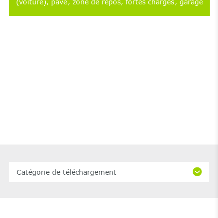
(voiture)
pavé
zone de repos
fortes charges
garage
Catégorie de téléchargement