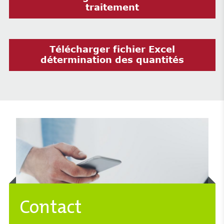
traitement
Télécharger fichier Excel
détermination des quantités
Contact