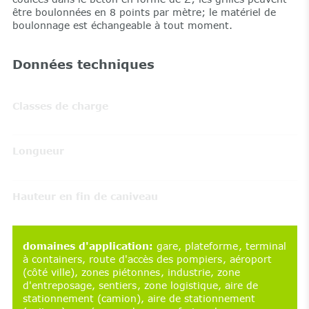
être boulonnées en 8 points par mètre; le matériel de
boulonnage est échangeable à tout moment.
Données techniques
Classes de charge
Longueur
Hauteur en fin de caniveau
domaines d'application
:
gare
plateforme
terminal
à containers
route d'accès des pompiers
aéroport
(côté ville)
zones piétonnes
industrie
zone
d'entreposage
sentiers
zone logistique
aire de
stationnement (camion)
aire de stationnement