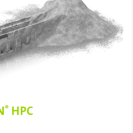
N
HPC
®