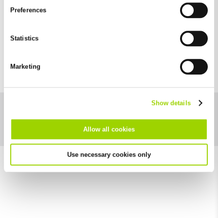
and by third-party providers (also in the USA). Except for the
Preferences
absolutely necessary cookies that serve the proper functioning
of the website and cannot be deselected, you can edit the
individual cookies for each provider individually.
Statistics
Puskás Arena Budapest
You can revoke your consent at any time with effect for the
A champion in size
future in the "Cookie Policy" item in the footer of this website.
Marketing
Excluded from this are absolutely necessary cookies that
cannot be deselected.
Show details
Catégorie de téléchargement
Allow all cookies
Use necessary cookies only