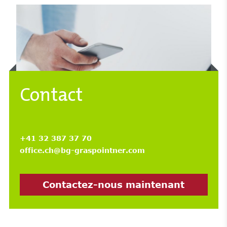
Contact
+41 32 387 37 70
office.ch@bg-graspointner.com
Contactez-nous maintenant