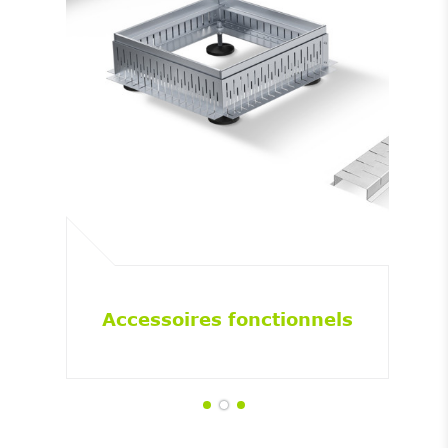
Accessoires fonctionnels
Ré
ac