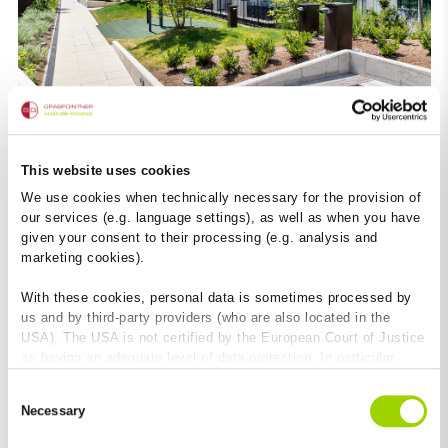
This website uses cookies
The future is here to stay
We use cookies when technically necessary for the provision of
Brauquartier Puntigam Graz
our services (e.g. language settings), as well as when you have
given your consent to their processing (e.g. analysis and
marketing cookies).
With these cookies, personal data is sometimes processed by
us and by third-party providers (who are also located in the
USA). The USA is not certified by the European Court of Justice
as having an adequate level of data protection. In particular,
there is a risk that your data may be subject to access by US
Consent
authorities for control and monitoring purposes and that no
Necessary
Selection
effective legal remedies are available against this. By clicking
on "Allow cookies", you agree that cookies may be used by us