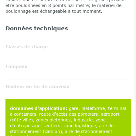
être boulonnées en 8 points par mètre; le matériel de
boulonnage est échangeable à tout moment.
Données techniques
Classes de charge
Longueur
Hauteur en fin de caniveau
domaines d'application
:
gare
plateforme
terminal
à containers
route d'accès des pompiers
aéroport
(côté ville)
zones piétonnes
industrie
zone
d'entreposage
sentiers
zone logistique
aire de
stationnement (camion)
aire de stationnement