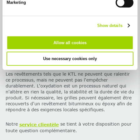
Marketing
Excluded from this are absolutely necessary cookies that
cannot be deselected.
De manière standard, nos grilles en fonte sont livrées
avec
une peinture noire à base d'eau.
Show details
Remarque importante:
‌La fonte est issue de ressources
naturelles. Sous l’effet des intempéries, elle développe
Allow all cookies
progressivement une fine couche d’oxyde de fer qui
constitue une protection. Cela modifie l'aspect visuel et la
Use necessary cookies only
surface initialement noire prend une
patine brun-
rougeâtre.
Les revêtements tels que le KTL ne peuvent que ralentir
ce processus, mais ne peuvent pas l'empêcher
durablement. L'oxydation est un processus naturel qui
n'altère en rien la qualité, la stabilité et la durée de vie du
produit. Si nécessaire, les grilles peuvent également être
recouverts d'un revêtement bitumineux ou époxy afin de
répondre à des exigences locales spécifiques.
Notre
se tient à votre disposition pour
service clientèle
toute question complémentaire.