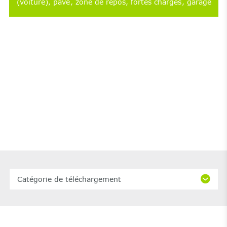
(voiture)
pavé
zone de repos
fortes charges
garage
Catégorie de téléchargement