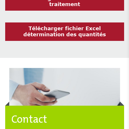
traitement
Télécharger fichier Excel
détermination des quantités
Contact