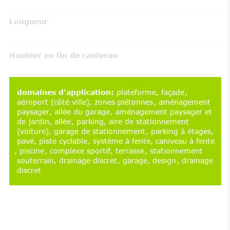
Longueur
Hauteur en fin de caniveau
domaines d'application
:
plateforme
façade
aéroport (côté ville)
zones piétonnes
aménagement
paysager
allée du garage
aménagement paysager et
de jardin
allée
parking
aire de stationnement
(voiture)
garage de stationnement
parking à étages
pavé
piste cyclable
système à fente
caniveau à fente
piscine
complexe sportif
terrasse
stationnement
souterrain
drainage discret
garage
design
drainage
discret