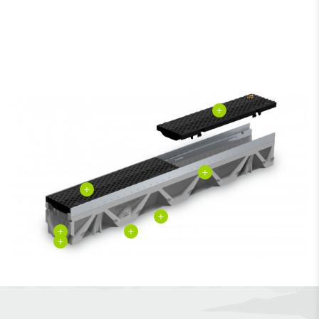
+
+
+
+
+
+
+