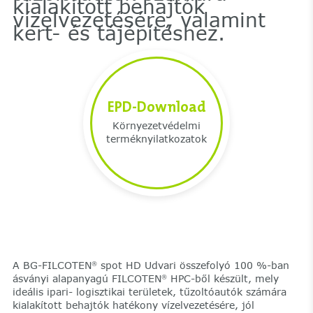
kialakított behajtók
vízelvezetésére, valamint
kert- és tájépítéshez.
EPD-Download
Környezetvédelmi
terméknyilatkozatok
A BG-FILCOTEN
spot HD Udvari összefolyó 100 %-ban
®
ásványi alapanyagú FILCOTEN
HPC-ből készült, mely
®
ideális ipari- logisztikai területek, tűzoltóautók számára
kialakított behajtók hatékony vízelvezetésére, jól