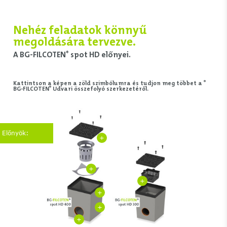
Nehéz feladatok könnyű
megoldására tervezve.
A BG-FILCOTEN
spot HD előnyei.
®
®
Kattintson a képen a zöld szimbólumra és tudjon meg többet a
®
BG-FILCOTEN
Udvari összefolyó szerkezetéről.
Előnyök:
+
+
+
+
+
+