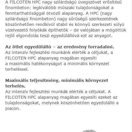
A FILCOTEN HPC nagy szilárdságú üvegszövet erősítésű
finombeton: legkiválóbb műszaki tulajdonságokat a
fenntarthatósággal ötvöző alapanyag. A HPC (nagy
szilárdságú finombeton) nagy sűrűségű szerkezetének
köszönhetően rendkívül stabil és könnyű szerkezeti súlyú
vízelvezető folyókák építhetők – de valójában a mögöttük
rejlő elgondolás teszi egyedülállóvá ezt az anyagot.
Az ötlet egyedülálló – az eredmény forradalmi.
Az intenzív fejlesztési munkánk elérték a céljukat, a
FILCOTEN HPC alapanyag magában egyesíti
a maximális hatékonyságot a minimális környezet
terheléssel.
Maximális teljesítmény, minimális környezet
terhelés.
Az intenzív fejlesztési munkák elérték a céljukat. A
FILCOTEN HPC alapanyag magában egyesíti ezeket az
tulajdonságokat, melynek köszönhetően egyedülálló a
piacon.