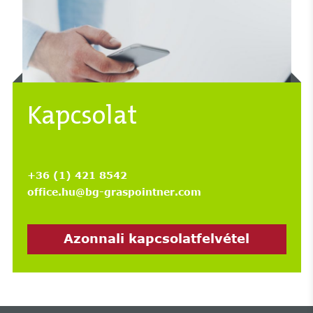
Kapcsolat
+36 (1) 421 8542
office.hu@bg-graspointner.com
Azonnali kapcsolatfelvétel