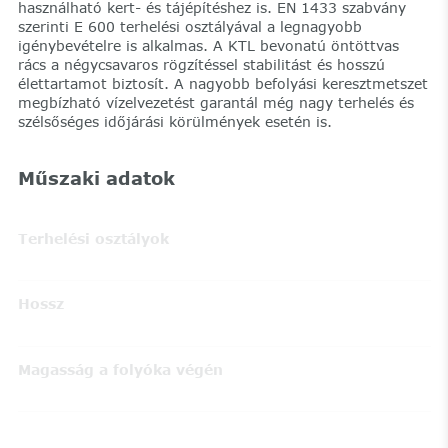
használható kert- és tájépítéshez is. EN 1433 szabvány
szerinti E 600 terhelési osztályával a legnagyobb
igénybevételre is alkalmas. A KTL bevonatú öntöttvas
rács a négycsavaros rögzítéssel stabilitást és hosszú
élettartamot biztosít. A nagyobb befolyási keresztmetszet
megbízható vízelvezetést garantál még nagy terhelés és
szélsőséges időjárási körülmények esetén is.
Műszaki adatok
Terhelési osztályok
Hossz
Magasság a folyóka végén