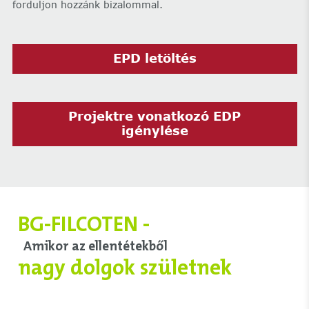
forduljon hozzánk bizalommal.
EPD letöltés
Projektre vonatkozó EDP
igénylése
BG-FILCOTEN -
Amikor az ellentétekből
nagy dolgok születnek