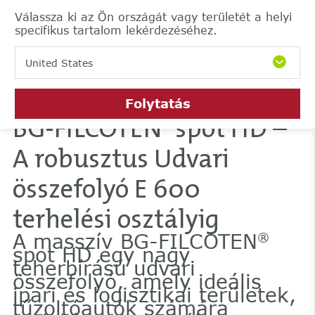
Válassza ki az Ön országát vagy területét a helyi
specifikus tartalom lekérdezéséhez.
United States
Folytatás
BG-FILCOTEN
spot HD –
®
A robusztus Udvari
összefolyó E 600
terhelési osztályig
A masszív BG-FILCOTEN
®
spot HD egy nagy
teherbírású udvari
összefolyó, amely ideális
ipari és logisztikai területek,
tűzoltóautók számára