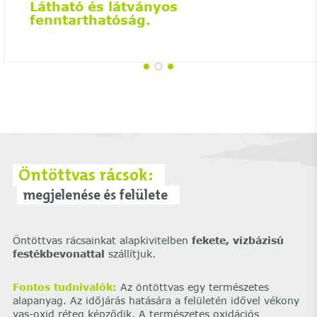
Látható és látványos
fenntarthatóság.
Öntöttvas rácsok:
megjelenése és felülete
Öntöttvas rácsainkat alapkivitelben
fekete, vízbázisú
festékbevonattal
szállítjuk.
Fontos tudnivalók:
Az öntöttvas egy természetes
alapanyag. Az időjárás hatására a felületén idővel vékony
vas-oxid réteg képződik. A természetes oxidációs