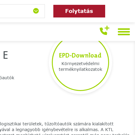
Folytatás
 E
EPD-Download
Környezetvédelmi
terméknyilatkozatok
tóautók
logisztikai területek, tűzoltóautók számára kialakított
ályával a legnagyobb igénybevételre is alkalmas. A KTL