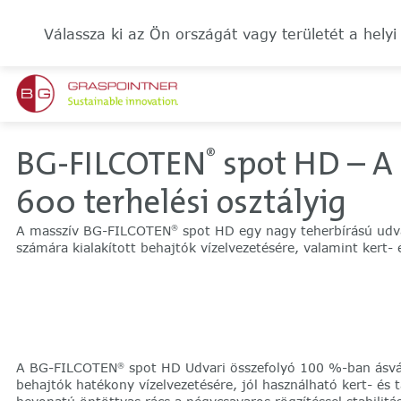
Válassza ki az Ön országát vagy területét a helyi
BG-FILCOTEN
spot HD – A 
®
600 terhelési osztályig
A masszív BG-FILCOTEN
spot HD egy nagy teherbírású udvari
®
számára kialakított behajtók vízelvezetésére, valamint kert- 
A BG-FILCOTEN
spot HD Udvari összefolyó 100 %-ban ásv
®
behajtók hatékony vízelvezetésére, jól használható kert- és 