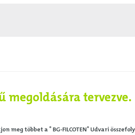
ű megoldására tervezve.
djon meg többet a
BG-FILCOTEN
Udvari összefoly
®
®