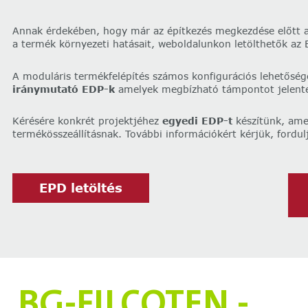
Annak érdekében, hogy már az építkezés megkezdése előtt 
a termék környezeti hatásait, weboldalunkon letölthetők az 
A moduláris termékfelépítés számos konfigurációs lehetőség
iránymutató EDP-k
amelyek megbízható támpontot jelenten
Kérésére konkrét projektjéhez
egyedi EDP-t
készítünk, amel
termékösszeállításnak. További információkért kérjük, fordu
EPD letöltés
BG-FILCOTEN -