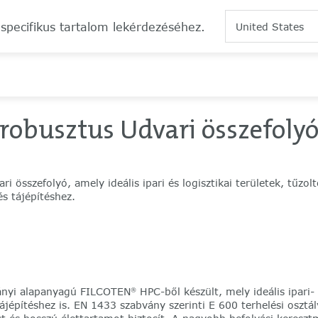
 specifikus tartalom lekérdezéséhez.
United States
robusztus Udvari összefolyó
 összefolyó, amely ideális ipari és logisztikai területek, tűzol
és tájépítéshez.
ányi alapanyagú FILCOTEN
HPC-ből készült, mely ideális ipari- 
®
tájépítéshez is. EN 1433 szabvány szerinti E 600 terhelési oszt