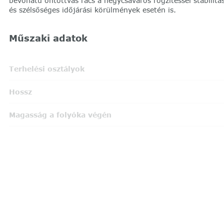
bevonatú öntöttvas rács a négycsavaros rögzítéssel stabilit
és szélsőséges időjárási körülmények esetén is.
Műszaki adatok
Terhelési osztályok
Hossz
Magasság a folyóka végén