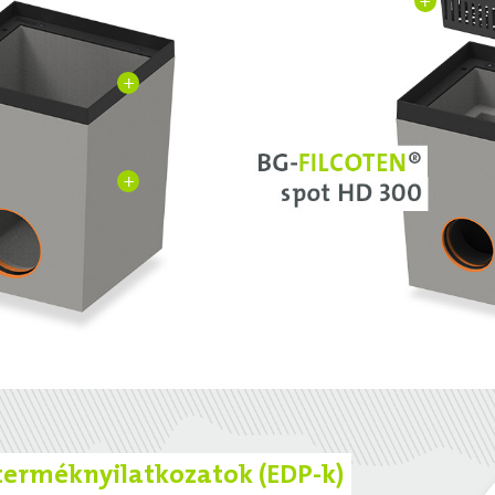
+
+
+
 terméknyilatkozatok (EDP-k)