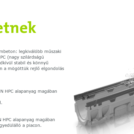
etnek
ombeton: legkiválóbb műszaki
PC (nagy szilárdságú
kívül stabil és könnyű
an a mögöttük rejlő elgondolás
OTEN HPC alapanyag magában
l.
TEN HPC alapanyag magában
gyedülálló a piacon.