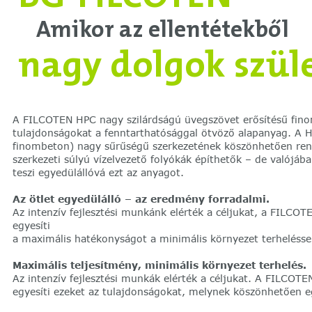
Amikor az ellentétekből
nagy dolgok szül
A FILCOTEN HPC nagy szilárdságú üvegszövet erősítésű fin
tulajdonságokat a fenntarthatósággal ötvöző alapanyag. A H
finombeton) nagy sűrűségű szerkezetének köszönhetően rend
szerkezeti súlyú vízelvezető folyókák építhetők – de valójáb
teszi egyedülállóvá ezt az anyagot.
Az ötlet egyedülálló – az eredmény forradalmi.
Az intenzív fejlesztési munkánk elérték a céljukat, a FILC
egyesíti
a maximális hatékonyságot a minimális környezet terhelésse
Maximális teljesítmény, minimális környezet terhelés.
Az intenzív fejlesztési munkák elérték a céljukat. A FILCO
egyesíti ezeket az tulajdonságokat, melynek köszönhetően e