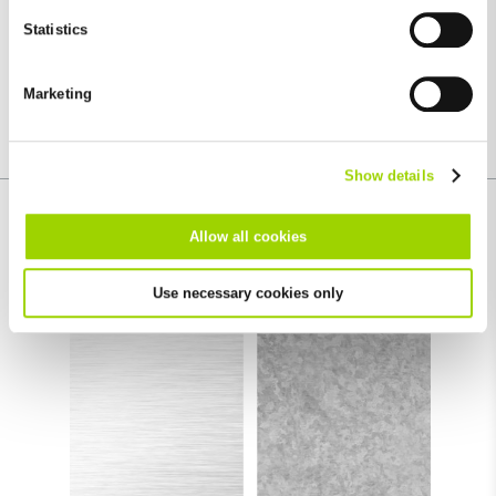
individual cookies for each provider individually.
Statistics
You can revoke your consent at any time with effect for the
future in the "Cookie Policy" item in the footer of this website.
Marketing
Excluded from this are absolutely necessary cookies that
cannot be deselected.
Show details
Alapanyag ismeret
Allow all cookies
Use necessary cookies only