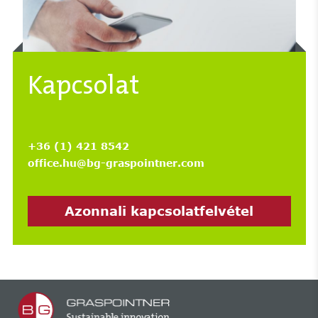
Kapcsolat
+36 (1) 421 8542
office.hu@bg-graspointner.com
Azonnali kapcsolatfelvétel