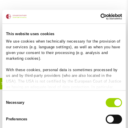
Diszkrét vízelvezetés,
This website uses cookies
We use cookies when technically necessary for the provision of
speciálisan
our services (e.g. language settings), as well as when you have
üveghomlokzatokhoz.
given your consent to their processing (e.g. analysis and
marketing cookies).
With these cookies, personal data is sometimes processed by
us and by third-party providers (who are also located in the
USA). The USA is not certified by the European Court of Justice
Termékelőnyök:
as having an adequate level of data protection. In particular,
+
there is a risk that your data may be subject to access by US
+
Consent
authorities for control and monitoring purposes and that no
Necessary
Selection
effective legal remedies are available against this. By clicking
+
on "Allow cookies", you agree that cookies may be used by us
+
and by third-party providers (also in the USA). Except for the
+
Preferences
absolutely necessary cookies that serve the proper functioning
+
of the website and cannot be deselected, you can edit the