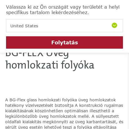
Válassza ki az Ön országát vagy területét a helyi
specifikus tartalom lekérdezéséhez.
United States
Folytatás
BG-FLEX Üveg
homlokzati folyóka
A BG-Flex glass homlokzati folyóka üveg homlokzatok
hatékony vízelvezetését biztosítja A konstrukció rugalmas
kialakításának köszönhetően optimálisan illeszthető a
legkülönbözőbb üveg homlokzatok mellé. A süllyesztett
oldalfali kialakítás megkönnyíti az üveg karbantartását, és
sérült üveg esetén lehetővé teszi a folyóka eltávolítása