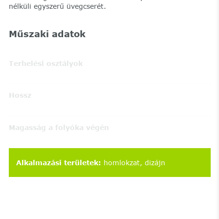
nélküli egyszerű üvegcserét.
Műszaki adatok
Terhelési osztályok
Hossz
Magasság a folyóka végén
Alkalmazási területek
:
homlokzat
dizájn