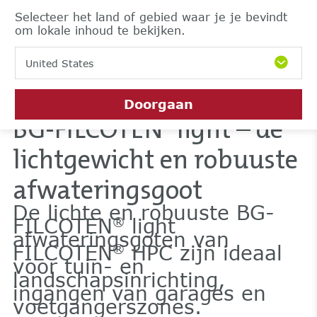
Selecteer het land of gebied waar je je bevindt
om lokale inhoud te bekijken.
United States
Doorgaan
BG-FILCOTEN
light – de
®
lichtgewicht en robuuste
afwateringsgoot
De lichte en robuuste BG-
FILCOTEN
light
®
afwateringsgoten van
FILCOTEN
HPC zijn ideaal
®
voor tuin- en
landschapsinrichting,
ingangen van garages en
voetgangerszones.