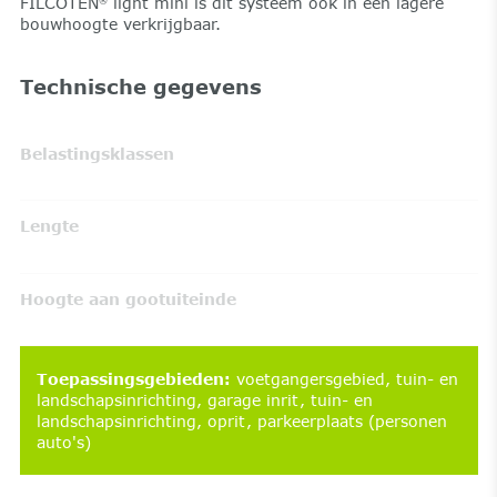
FILCOTEN
light mini is dit systeem ook in een lagere
bouwhoogte verkrijgbaar.
Technische gegevens
Belastingsklassen
Lengte
Hoogte aan gootuiteinde
Toepassingsgebieden
:
voetgangersgebied
tuin- en
landschapsinrichting
garage inrit
tuin- en
landschapsinrichting
oprit
parkeerplaats (personen
auto's)