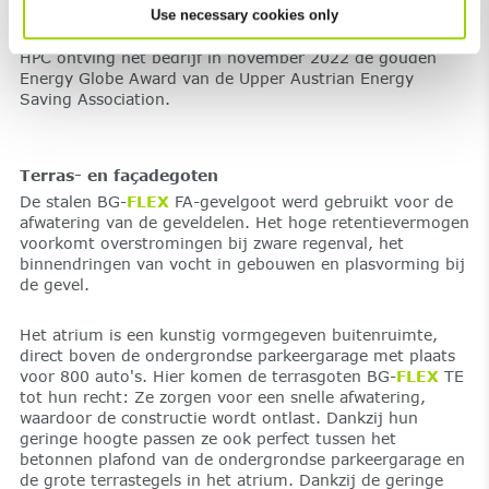
stroom, waarvan 40 procent uit eigen productie. Voor de
Use necessary cookies only
ontwikkeling van het hoogwaardige beton FILCO
TEN
®
HPC ontving het bedrijf in november 2022 de gouden
Energy Globe Award van de Upper Austrian Energy
Saving Association.
Terras- en façadegoten
De stalen BG-
FLEX
FA-gevelgoot werd gebruikt voor de
afwatering van de geveldelen. Het hoge retentievermogen
voorkomt overstromingen bij zware regenval, het
binnendringen van vocht in gebouwen en plasvorming bij
de gevel.
Het atrium is een kunstig vormgegeven buitenruimte,
direct boven de ondergrondse parkeergarage met plaats
voor 800 auto's. Hier komen de terrasgoten BG-
FLEX
TE
tot hun recht: Ze zorgen voor een snelle afwatering,
waardoor de constructie wordt ontlast. Dankzij hun
geringe hoogte passen ze ook perfect tussen het
betonnen plafond van de ondergrondse parkeergarage en
de grote terrastegels in het atrium. Dankzij de geringe