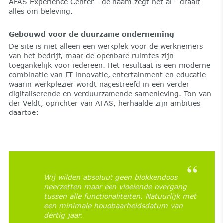
AFAS Experience Center - de naam zegt het al - draait
alles om beleving.
Gebouwd voor de duurzame onderneming
De site is niet alleen een werkplek voor de werknemers
van het bedrijf, maar de openbare ruimtes zijn
toegankelijk voor iedereen. Het resultaat is een moderne
combinatie van IT-innovatie, entertainment en educatie
waarin werkplezier wordt nagestreefd in een verder
digitaliserende en verduurzamende samenleving. Ton van
der Veldt, oprichter van AFAS, herhaalde zijn ambities
daartoe:
Wij wilden absoluut geen blokkendoos
neerzetten maar een vloeiende overgang
tussen alle functionaliteiten. Natuurlijk met
een minimale houdbaarheidsdatum van
dertig jaar.