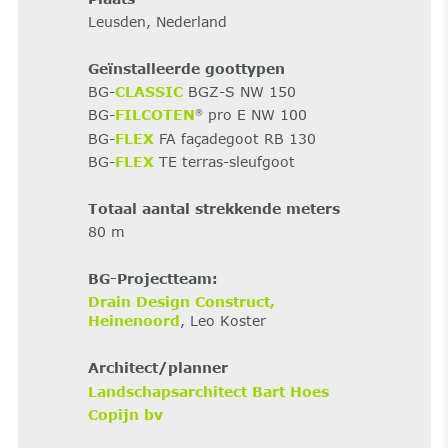
Leusden, Nederland
Geïnstalleerde goottypen
BG-
CLASSIC
BGZ-S NW 150
BG-
FILCOTEN
pro E NW 100
®
BG-
FLEX
FA façadegoot RB 130
BG-
FLEX
TE terras-sleufgoot
Totaal aantal strekkende meters
80 m
BG-Projectteam:
Drain Design Construct,
Heinenoord
, Leo Koster
Architect/planner
Landschapsarchitect Bart Hoes
Copijn bv