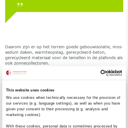
Daarom zijn er op het terrein goede gebouwisolatie, mos-
sedum daken, warmteopslag, gerecycleerd-beton,
gerecycleerd materiaal voor de lamellen in de plafonds als
ook zonnecollectoren.
Outdoor afleiding
De grote tuin, die de afzonderlijke delen van het pand
This website uses cookies
met elkaar verbindt, is opmerkelijk. Hier wordt weelderige
We use cookies when technically necessary for the provision of
beplanting afgewisseld met kunstwerken. Tussendoor
our services (e.g. language settings), as well as when you have
heeft men altijd uitzicht op een van de twee vijvers.
given your consent to their processing (e.g. analysis and
Talrijke zitjes en verlichting nodigen zowel voorbijgangers
marketing cookies).
als werknemers uit tot wandelen en ontspannen. Op het
sporteiland is er de mogelijkheid om padel, jeu de boules
With these cookies, personal data is sometimes processed by
of tafeltennis te spelen.