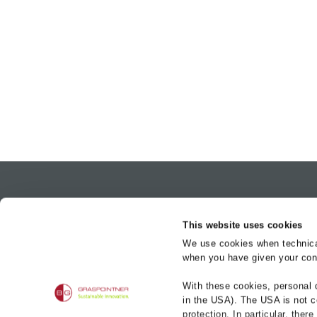
Product-mer
This website uses cookies
BG-FILCOTEN
We use cookies when technicall
when you have given your cons
BG-CLASSIC
BG-FLEX
BG-Graspointner GmbH
With these cookies, personal 
Gessenschwandt 39
BG-ROAD
in the USA). The USA is not c
4882 Oberwang
protection. In particular, ther