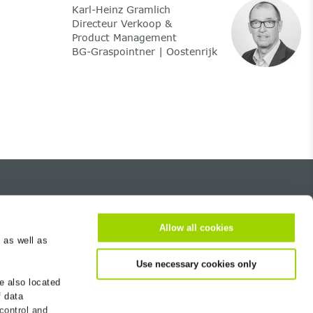
Karl-Heinz Gramlich
Directeur Verkoop &
Product Management
BG-Graspointner | Oostenrijk
Over ons
Allow all cookies
Carrière
 as well as
Contact
Use necessary cookies only
Vestiging zoeken
e also located
Nieuwsbrief
f data
 control and