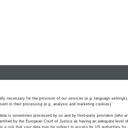
kenwereld
Assortiment
Diensten
Afwateringsgoten
BG-blog
y necessary for the provision of our services (e.g. language settings),
ent to their processing (e.g. analysis and marketing cookies).
Bermverharding
Servicedesk
Kabelgoten spoorwegen
Hydraulica
data is sometimes processed by us and by third-party providers (who ar
Referenties
ertified by the European Court of Justice as having an adequate level o
e is a risk that your data may be subject to access by US authorities for