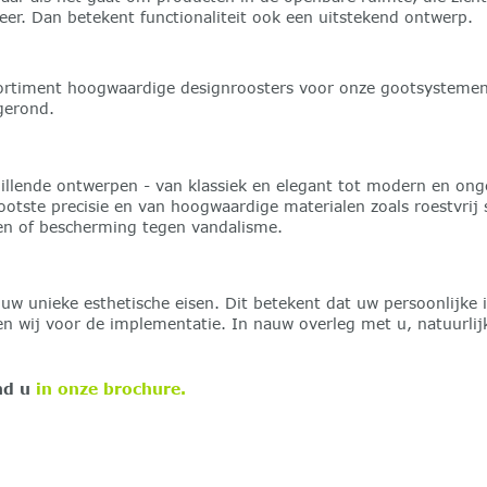
eer. Dan betekent functionaliteit ook een uitstekend ontwerp.
iment hoogwaardige designroosters voor onze gootsystemen. Ge
gerond.
llende ontwerpen - van klassiek en elegant tot modern en ong
otste precisie en van hoogwaardige materialen zoals roestvrij st
ngen of bescherming tegen vandalisme.
uw unieke esthetische eisen. Dit betekent dat uw persoonlijk
en wij voor de implementatie. In nauw overleg met u, natuurli
nd u
in onze brochure.