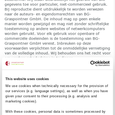
gegevens toe voor particulier, niet-commercieel gebruik.
Bij reproductie dient uitdrukkelijk te worden verwezen
naar de auteurs- en eigendomsrechten van BG-
Graspointner GmbH. De inhoud mag op geen enkele
manier worden gewijzigd en mag niet zonder schriftelijke
toestemming op andere websites of netwerkcomputers
worden gebruikt. Voor elk gebruik voor openbare of
commerciële doeleinden is de toestemming van BG-
Graspointner GmbH vereist. Inbreuken op deze
voorwaarden verplichten tot de onmiddellijke vernietiging
van de volledige inhoud. Wij behouden ons het recht voor
om verdere schadeclaims in te dienen.
Gegevensbescherming
Meer informatie vindt u hier:
privacybeleid
This website uses cookies
We use cookies when technically necessary for the provision of
Internetdiensten
our services (e.g. language settings), as well as when you have
Onze websites bevatten ook kruisverwijzingen naar
given your consent to their processing (e.g. analysis and
websites van andere aanbieders. BG Graspointner GmbH
marketing cookies).
is niet verantwoordelijk voor inhoud van derden die via
dergelijke links toegankelijk is. Het externe aanbod werd
With these cookies, personal data is sometimes processed by