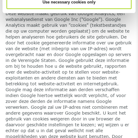
Use necessary cookies only
Gebruiksprofielen / traceren
Deze website maakt gebruik van Google Analytics, een
webanalysedienst van Google Inc ("Google"). Google
Analytics maakt gebruik van "cookies" (tekstbestandjes
die op uw computer worden geplaatst) om de website te
helpen analyseren hoe gebruikers de site gebruiken. De
door het cookie gegenereerde informatie over uw gebruik
van de website (met inbegrip van uw IP-adres) wordt
overgebracht naar en door Google opgeslagen op servers
in de Verenigde Staten. Google gebruikt deze informatie
om bij te houden hoe u de website gebruikt, rapporten
over de website-activiteit op te stellen voor website-
exploitanten en andere diensten aan te bieden met
betrekking tot website-activiteit en internetgebruik.
Google mag deze informatie aan derden verschaffen
indien Google hiertoe wettelijk wordt verplicht, of voor
zover deze derden de informatie namens Google
verwerken. Google zal uw IP-adres niet combineren met
andere gegevens waarover Google beschikt. U kunt het
gebruik van cookies weigeren door in uw browser de
daarvoor geschikte instellingen te kiezen; wij wijzen u er
echter op dat u in dat geval wellicht niet alle
mogelijkheden van deze website kunt benutten. Door