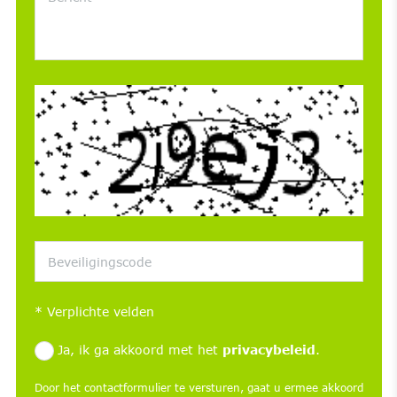
*
Verplichte velden
Ja, ik ga akkoord met het
privacybeleid
.
Door het contactformulier te versturen, gaat u ermee akkoord