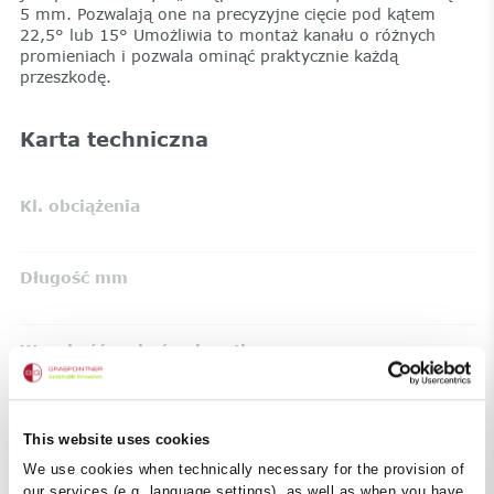
5 mm. Pozwalają one na precyzyjne cięcie pod kątem
22,5° lub 15° Umożliwia to montaż kanału o różnych
promieniach i pozwala ominąć praktycznie każdą
przeszkodę.
Karta techniczna
Kl. obciążenia
Długość mm
Wysokość na końcu korytka
Obszary stosowania
:
dworce
perony
linie kolejowe
This website uses cookies
studnia kablowa
linie kablowe
kanały kablowe
We use cookies when technically necessary for the provision of
our services (e.g. language settings), as well as when you have