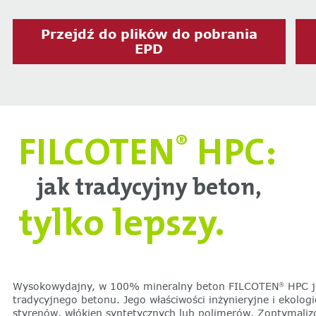
Przejdź do plików do pobrania
EPD
FILCOTEN
HPC:
®
jak tradycyjny beton,
tylko lepszy.
Wysokowydajny, w 100% mineralny beton FILCOTEN
HPC j
®
tradycyjnego betonu. Jego właściwości inżynieryjne i ekologi
styrenów, włókien syntetycznych lub polimerów. Zoptymaliz