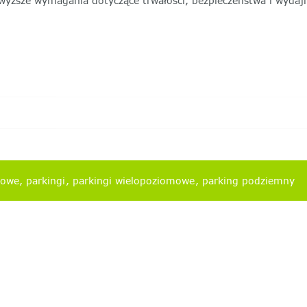
jwyższe wymagania dotyczące trwałości, bezpieczeństwa i wydajn
gowe
parkingi
parkingi wielopoziomowe
parking podziemny