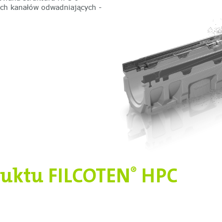
ich kanałów odwadniających -
duktu FILCOTEN
HPC
®