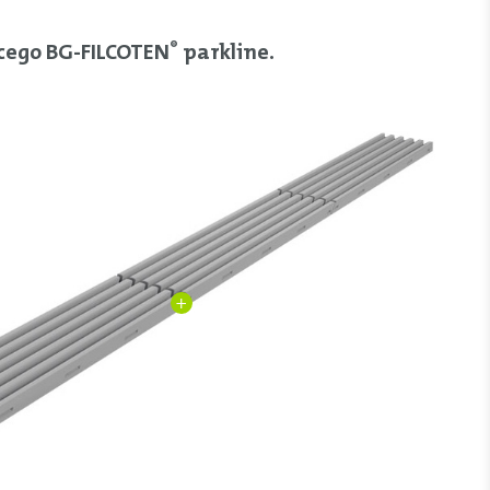
ącego BG-FILCOTEN
parkline.
®
+