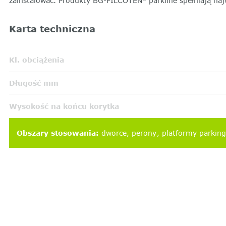
zainstalować. Produkty BG-FILCOTEN
parkline spełniają na
Karta techniczna
Kl. obciążenia
Długość mm
Wysokość na końcu korytka
Obszary stosowania
:
dworce
perony
platformy parkin