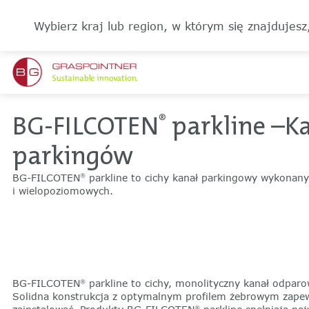
Wybierz kraj lub region, w którym się znajdujesz
BG-FILCOTEN
parkline –K
®
parkingów
‌BG-FILCOTEN
parkline to cichy kanał parkingowy wykonany
®
i wielopoziomowych.
BG-FILCOTEN
parkline to cichy, monolityczny kanał odp
®
Solidna konstrukcja z optymalnym profilem żebrowym zapew
®