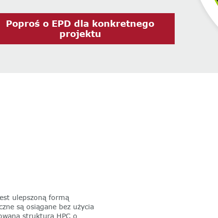
‌Poproś o EPD dla konkretnego
projektu
est ulepszoną formą
czne są osiągane bez użycia
owana struktura HPC o