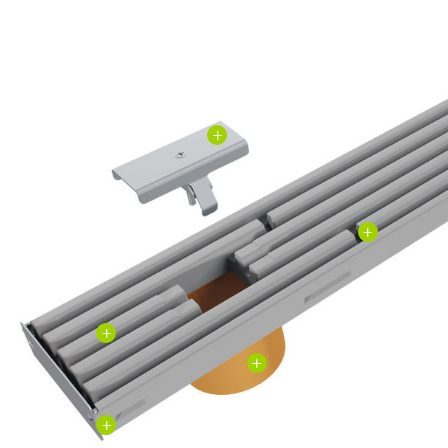
+
+
+
+
+