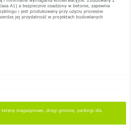
ną i minimalne wymagania konserwacyjne. Zbudowany z
lasa A1) a bezpiecznie osadzony w betonie, zapewnia
cyklingu i jest produkowany przy użyciu procesów
twierdza jej przydatność w projektach budowlanych
d
tereny magazynowe
drogi gminne
parkingi dla