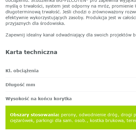
obciążeniu. Studzienka BG-FILCOTEN
pro zapewnia wyjątko
myślą o trwałości, system jest odporny na mróz, promienie 
długoterminową trwałość. Jeśli chodzi o zrównoważony roz
efektywnie wykorzystujących zasoby. Produkcja jest w całośc
przyjaznych dla środowiska.
Zapewnij idealny kanał odwadniający dla swoich projektów
Karta techniczna
Kl. obciążenia
Długość mm
Wysokość na końcu korytka
Obszary stosowania
:
perony
odwodnienie dróg
drogi 
ciężarówek
parkingi dla sam. osob.
kostka brukowa
tere