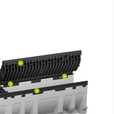
+
+
+
+