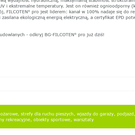
wą wydajność hydrauliczną, maksymalną stabilność struktural
UV i ekstremalne temperatury. Jest on również ognioodporny (k
wój, FILCOTEN
pro jest liderem: kanał w 100% nadaje się do re
®
i zasilana ekologiczną energią elektryczną, a certyfikat EPD po
 budowlanych - odkryj BG-FILCOTEN
pro już dziś!
®
pożarowe
strefy dla ruchu pieszych
wjazdy do garaży
podjaz
ny rekreacyjne
obiekty sportowe
warsztaty