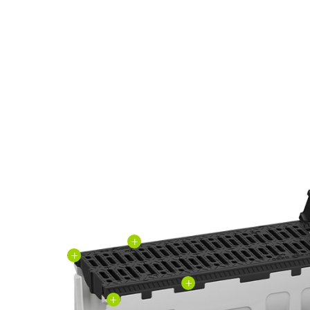
+
+
+
+