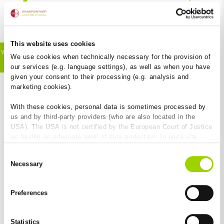
trwały materiał.
This website uses cookies
Wszystkie zalety
We use cookies when technically necessary for the provision of
produktu
our services (e.g. language settings), as well as when you have
given your consent to their processing (e.g. analysis and
marketing cookies).
+
With these cookies, personal data is sometimes processed by
us and by third-party providers (who are also located in the
USA). The USA is not certified by the European Court of Justice
as having an adequate level of data protection. In particular,
there is a risk that your data may be subject to access by US
+
Consent
authorities for control and monitoring purposes and that no
+
Necessary
Selection
effective legal remedies are available against this. By clicking
+
on "Allow cookies", you agree that cookies may be used by us
and by third-party providers (also in the USA). Except for the
Preferences
absolutely necessary cookies that serve the proper functioning
of the website and cannot be deselected, you can edit the
individual cookies for each provider individually.
Statistics