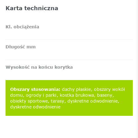
Karta techniczna
Kl. obciążenia
Długość mm
Wysokość na końcu korytka
Obszary stosowania
:
dachy płaskie
obszary wokół
domu
ogrody i parki
kostka brukowa
baseny
obiekty sportowe
tarasy
dyskretne odwodnienie
dyskretne odwodnienie