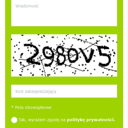
*
Pola obowiązkowe
Tak, wyrażam zgodę na
politykę prywatności.