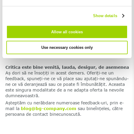
Vrem să folosim diversele posibilități ale comunicării
cannot be deselected.
digitale pentru a vă oferii servicii mai prietenoase, mai
eficiente și soluții mai bune pentru dumneavoastră -
Show details
clienții noștri.
În următoarele săptămâni și luni vom fi prezenți pe
diferite canale, cu noi servicii și oferte de consultanță,
Allow all cookies
informații interesante și utile și evenimente interesante.
Începutul este realizat de acest blog, care vă oferă știri
Use necessary cookies only
actualizate cu privire la subiectele privind sistemele de
drenaj și trafic rutier.
Critica este bine venită, lauda, desigur, de asemenea
Aș dori să ne însoțiți in acest demers. Oferiți-ne un
feedback, spuneți-ne ce vă place sau ajutați-ne spunându-
ne ce vă deranjează sau ce poate fi îmbunătățit. Aceasta
este singura modalitate de a ne adapta oferta la nevoile
dumneavoastră.
Așteptăm cu nerăbdare numeroase feedback-uri, prin e-
mail la
blog@bg-company.com
sau bineînțeles, către
persoana de contact binecunoscută.