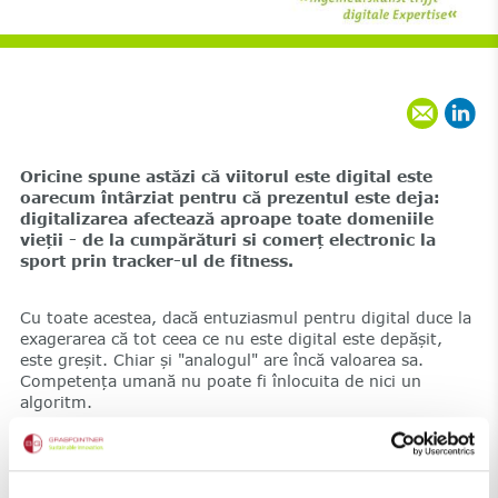
Oricine spune astăzi că viitorul este digital este
oarecum întârziat pentru că prezentul este deja:
digitalizarea afectează aproape toate domeniile
vieții - de la cumpărături si comerț electronic la
sport prin tracker-ul de fitness.
Cu toate acestea, dacă entuziasmul pentru digital duce la
exagerarea că tot ceea ce nu este digital este depășit,
este greșit. Chiar și "analogul" are încă valoarea sa.
Competența umană nu poate fi înlocuita de nici un
algoritm.
Arta inginerului întâlnește expertiza digitală
Noi, cei de la BG-Graspointner, credem in combinația
ambelor: abilitățile de inginerie si expertiza digitală,