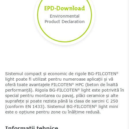
EPD-Download
Environmental
Product Declaration
Sistemul compact și economic de rigole BG-FILCOTEN
®
light poate fi utilizat pentru numeroase aplicații și vă
oferă toate avantajele FILCOTEN
HPC (beton de înaltă
®
performanță). Rigola BG-FILCOTEN
light este potrivită în
®
special pentru montarea cu pavaj, plăci ceramice și alte
suprafețe și poate rezista până la clasa de sarcini C 250
(conform EN 1433). Sistemul BG-FILCOTEN
light mini
®
este o opțiune pentru zone cu înălțime redusă.
Informații tehnice