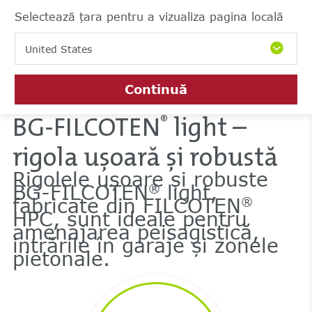
Selectează țara pentru a vizualiza pagina locală
United States
Continuă
BG-FILCOTEN
light –
®
rigola ușoară și robustă
Rigolele ușoare și robuste
BG-FILCOTEN
light,
®
fabricate din FILCOTEN
®
HPC, sunt ideale pentru
amenajarea peisagistică,
intrările în garaje și zonele
pietonale.