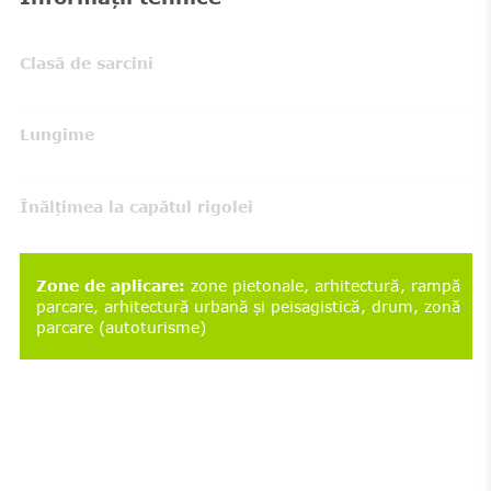
Clasă de sarcini
Lungime
Înălțimea la capătul rigolei
Zone de aplicare
:
zone pietonale
arhitectură
rampă
parcare
arhitectură urbană și peisagistică
drum
zonă
parcare (autoturisme)