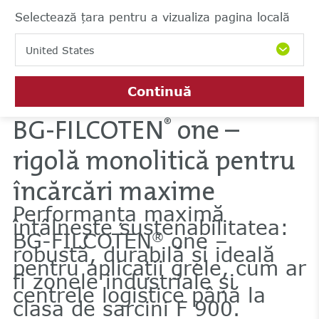
Selectează țara pentru a vizualiza pagina locală
United States
Continuă
BG-FILCOTEN
one –
®
rigolă monolitică pentru
încărcări maxime
Performanța maximă
întâlnește sustenabilitatea:
BG-FILCOTEN
one –
®
robustă, durabilă și ideală
pentru aplicații grele, cum ar
fi zonele industriale și
centrele logistice până la
clasa de sarcini F 900.