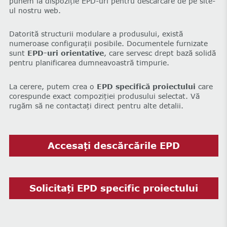
punem la dispoziție EPD-uri pentru descărcare de pe site-
ul nostru web.
Datorită structurii modulare a produsului, există
numeroase configurații posibile. Documentele furnizate
sunt
EPD-uri orientative
, care servesc drept bază solidă
pentru planificarea dumneavoastră timpurie.
La cerere, putem crea o
EPD specifică proiectului
care
corespunde exact compoziției produsului selectat. Vă
rugăm să ne contactați direct pentru alte detalii.
Accesați descărcările EPD
Solicitați EPD specific proiectului