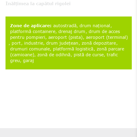
Înălțimea la capătul rigolei
Zone de aplicare
:
autostradă
drum național
platformă containere
drenaj drum
drum de acces
pentru pompieri
aeroport (pista)
aeroport (terminal)
port
industrie
drum județean
zonă depozitare
drumuri comunale
platformă logistică
zonă parcare
(camioane)
zonă de odihnă
pistă de curse
trafic
greu
garaj