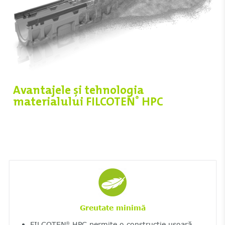
Avantajele și tehnologia
materialului FILCOTEN
HPC
®
Greutate minimă
FILCOTEN
HPC permite o construcție ușoară
®