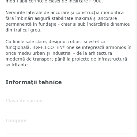
mod fiabil cerințele clasei de încărcare F 900.
Nervurile laterale de ancorare și construcția monolitică
fără îmbinări asigură stabilitate maximă și ancorare
permanentă în fundație - chiar și sub încărcările dinamice
din traficul greu.
Cu liniile sale clare, designul robust și estetica
funcțională, BG-FILCOTEN
one se integrează armonios în
®
orice mediu urban și industrial - de la arhitectura
modernă de transport până la proiecte de infrastructură
solicitante.
Informații tehnice
Clasă de sarcini
Lungime