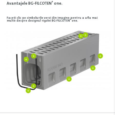
Avantajele BG-FILCOTEN
one.
®
Faceți clic pe simbolurile verzi din imagine pentru a afla mai
®
multe despre designul rigolei BG-FILCOTEN
one.
+
+
+
+
+
+
+
+
+