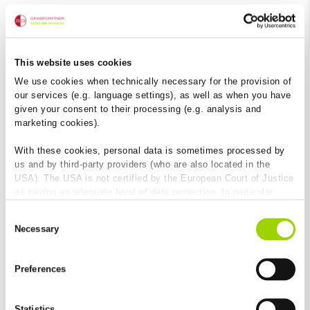
This website uses cookies
Performanță ridicată de drenaj
We use cookies when technically necessary for the provision of
our services (e.g. language settings), as well as when you have
Absorbție și penetrare a apei reduse
given your consent to their processing (e.g. analysis and
Suprafață netedă a rigolei pentru performanță
marketing cookies).
ridicată de drenaj și efect optim de autocurățare
With these cookies, personal data is sometimes processed by
us and by third-party providers (who are also located in the
USA). The USA is not certified by the European Court of Justice
as having an adequate level of data protection. In particular,
there is a risk that your data may be subject to access by US
Consent
authorities for control and monitoring purposes and that no
Necessary
Selection
effective legal remedies are available against this. By clicking
on "Allow cookies", you agree that cookies may be used by us
and by third-party providers (also in the USA). Except for the
Preferences
absolutely necessary cookies that serve the proper functioning
Rezistent la temperaturi extreme și la raze
of the website and cannot be deselected, you can edit the
UV
individual cookies for each provider individually.
Statistics