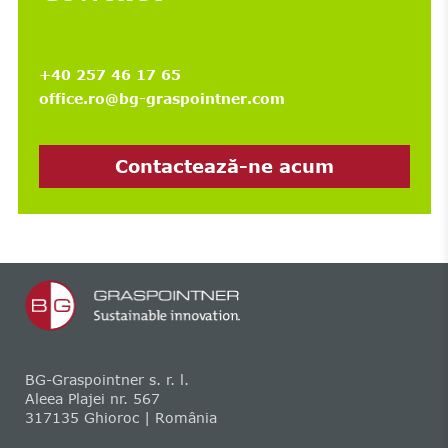
+40 257 46 17 65
office.ro@bg-graspointner.com
Contactează-ne acum
BG-Graspointner s. r. l.
Aleea Plajei nr. 567
317135 Ghioroc | România