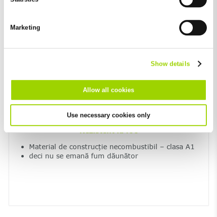
Rezistență maximă la îngheț și săruri de
You can revoke your consent at any time with effect for the
degivrare
future in the "Cookie Policy" item in the footer of this website.
Marketing
Rezistent UV
Excluded from this are absolutely necessary cookies that
cannot be deselected.
Show details
Allow all cookies
Use necessary cookies only
Rezistent la foc
Material de construcție necombustibil – clasa A1
deci nu se emană fum dăunător