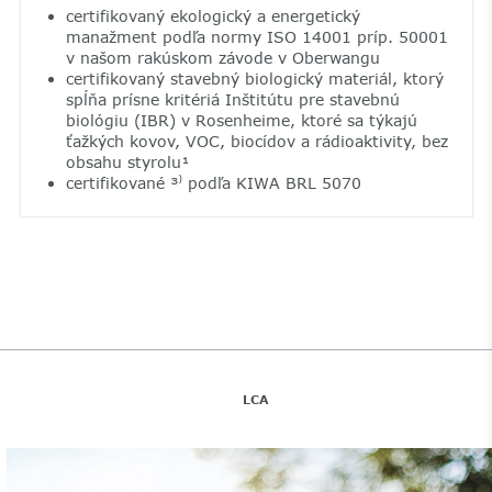
certifikovaný ekologický a energetický
manažment podľa normy ISO 14001 príp. 50001
v našom rakúskom závode v Oberwangu
certifikovaný stavebný biologický materiál, ktorý
spĺňa prísne kritériá Inštitútu pre stavebnú
biológiu (IBR) v Rosenheime, ktoré sa týkajú
ťažkých kovov, VOC, biocídov a rádioaktivity, bez
obsahu styrolu¹
certifikované ³⁾ podľa KIWA BRL 5070
LCA