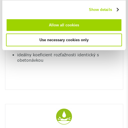
Show details
Allow all cookies
Use necessary cookies only
perfektné uloženie v betónovom lôžku
ideálny koeficient rozťažnosti identický s
obetonávkou