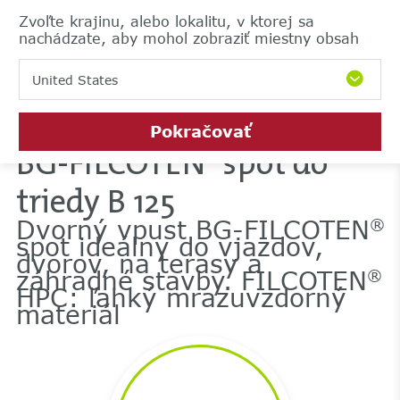
Zvoľte krajinu, alebo lokalitu, v ktorej sa
nachádzate, aby mohol zobraziť miestny obsah
United States
Pokračovať
BG-FILCOTEN
spot do
®
triedy B 125
Dvorný vpust BG-FILCOTEN
®
spot ideálny do vjazdov,
dvorov, na terasy a
záhradné stavby. FILCOTEN
®
HPC: ľahký mrazuvzdorný
materiál