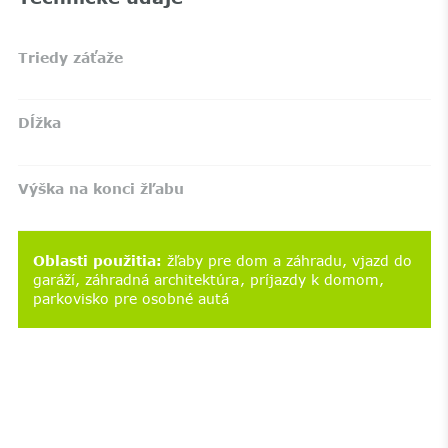
Triedy záťaže
Dĺžka
Výška na konci žľabu
Oblasti použitia
:
žľaby pre dom a záhradu
vjazd do
garáží
záhradná architektúra
príjazdy k domom
parkovisko pre osobné autá