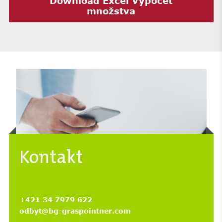
Download Excel Výpočet
množstva
Kontakt
+421 34 7979 622
odbyt@bg-graspointner.com